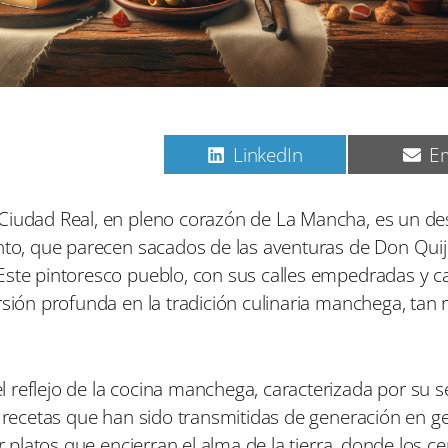
C
C
C
Pinterest
LinkedIn
Em
o
o
o
m
m
m
p
p
p
 Ciudad Real, en pleno corazón de La Mancha, es un de
a
a
a
ento, que parecen sacados de las aventuras de Don Quij
r
r
r
t
t
t
Este pintoresco pueblo, con sus calles empedradas y c
i
i
i
rsión profunda en la tradición culinaria manchega, tan r
r
r
r
e
e
e
n
n
n
reflejo de la cocina manchega, caracterizada por su sen
e recetas que han sido transmitidas de generación en g
r platos que encierran el alma de la tierra, donde los ce