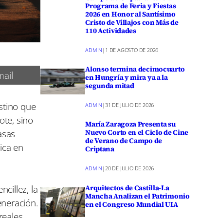
Programa de Feria y Fiestas
2026 en Honor al Santísimo
Cristo de Villajos con Más de
110 Actividades
ADMIN
|
1 DE AGOSTO DE 2026
Alonso termina decimocuarto
ail
en Hungría y mira ya a la
segunda mitad
stino que
ADMIN
|
31 DE JULIO DE 2026
ote, sino
María Zaragoza Presenta su
asas
Nuevo Corto en el Ciclo de Cine
de Verano de Campo de
ica en
Criptana
ADMIN
|
20 DE JULIO DE 2026
cillez, la
Arquitectos de Castilla-La
Mancha Analizan el Patrimonio
eneración.
en el Congreso Mundial UIA
reales,