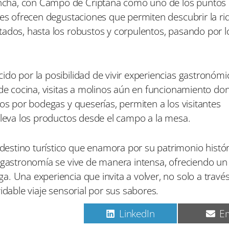
cha, con Campo de Criptana como uno de los puntos 
ales ofrecen degustaciones que permiten descubrir la r
tados, hasta los robustos y corpulentos, pasando por 
ido por la posibilidad de vivir experiencias gastronóm
 de cocina, visitas a molinos aún en funcionamiento do
dos por bodegas y queserías, permiten a los visitantes
lleva los productos desde el campo a la mesa.
estino turístico que enamora por su patrimonio histór
 gastronomía se vive de manera intensa, ofreciendo un v
. Una experiencia que invita a volver, no solo a través
idable viaje sensorial por sus sabores.
C
C
C
Pinterest
LinkedIn
Em
o
o
o