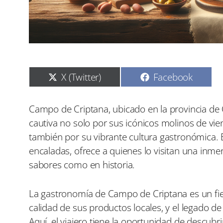
C
C
X (Twitter)
Facebook
o
o
m
m
p
p
Campo de Criptana, ubicado en la provincia de
a
a
cautiva no solo por sus icónicos molinos de vi
r
r
t
t
también por su vibrante cultura gastronómica. 
i
i
encaladas, ofrece a quienes lo visitan una inme
r
r
e
e
sabores como en historia.
n
n
La gastronomía de Campo de Criptana es un fiel 
calidad de sus productos locales, y el legado d
Aquí, el viajero tiene la oportunidad de descubri