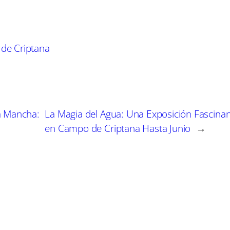
m
m
m
p
p
p
a
a
a
r
r
r
t
t
t
de Criptana
i
i
i
r
r
r
e
e
e
n
n
n
La Mancha:
La Magia del Agua: Una Exposición Fascina
en Campo de Criptana Hasta Junio
→