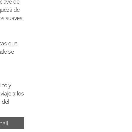
clave de
iqueza de
los suaves
icas que
nde se
ico y
iaje a los
 del
ail