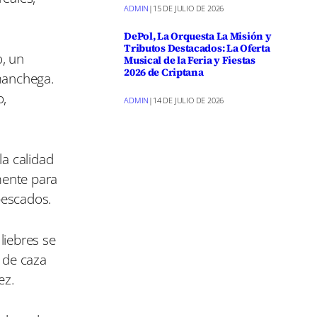
ADMIN
|
15 DE JULIO DE 2026
DePol, La Orquesta La Misión y
Tributos Destacados: La Oferta
o, un
Musical de la Feria y Fiestas
2026 de Criptana
manchega.
o,
ADMIN
|
14 DE JULIO DE 2026
la calidad
mente para
pescados.
liebres se
e de caza
ez.