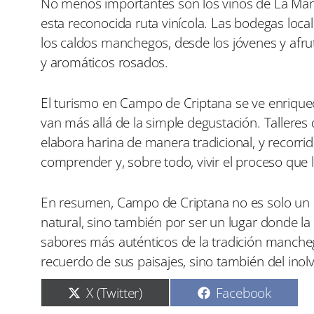
No menos importantes son los vinos de La Man
esta reconocida ruta vinícola. Las bodegas loc
los caldos manchegos, desde los jóvenes y afru
y aromáticos rosados.
El turismo en Campo de Criptana se ve enriquec
van más allá de la simple degustación. Talleres
elabora harina de manera tradicional, y recorri
comprender y, sobre todo, vivir el proceso que 
En resumen, Campo de Criptana no es solo un d
natural, sino también por ser un lugar donde la
sabores más auténticos de la tradición manchega
recuerdo de sus paisajes, sino también del inolv
C
C
X (Twitter)
Facebook
o
o