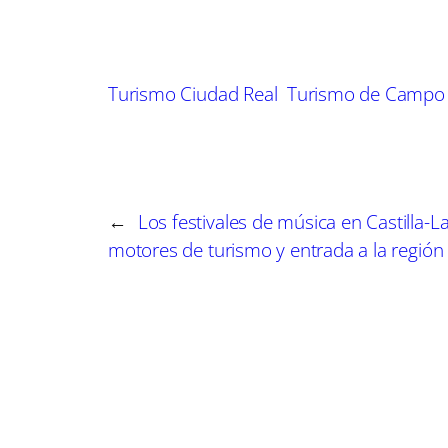
m
m
p
p
a
a
r
r
t
t
Turismo Ciudad Real
Turismo de Campo 
i
i
r
r
e
e
n
n
←
Los festivales de música en Castilla-
motores de turismo y entrada a la región