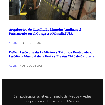
Arquitectos de Castilla-La Mancha Analizan el
Patrimonio en el Congreso Mundial UIA
ADMIN
|
15 DE JULIO DE 2026
DePol, La Orquesta La Misión y Tributos Destacados:
La Oferta Musical de la Feria y Fiestas 2026 de Criptana
ADMIN
|
14 DE JULIO DE 2026
Campodecriptana.net es un medio de Medios y Redes
dependiente de Diario de la Mancha