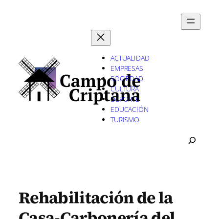
Saltar
al
contenido
ACTUALIDAD
EMPRESAS
SOCIEDAD
CULTURA
DEPORTE
EDUCACIÓN
TURISMO
B
U
S
C
A
R
Rehabilitación de la
Casa-Carbonería del