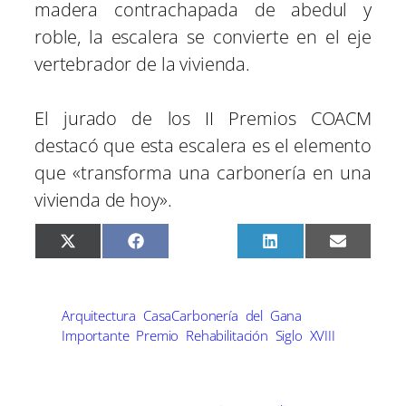
madera contrachapada de abedul y
roble, la escalera se convierte en el eje
vertebrador de la vivienda.
El jurado de los II Premios COACM
destacó que esta escalera es el elemento
que «transforma una carbonería en una
vivienda de hoy».
C
C
C
C
C
X
F
P
L
E
o
o
o
o
o
(
a
i
i
m
m
m
m
m
m
T
c
n
n
a
p
p
p
p
p
w
e
t
k
i
a
a
a
a
a
i
b
e
e
l
r
r
r
r
r
t
o
r
d
Arquitectura
CasaCarbonería
del
Gana
t
t
t
t
t
t
o
e
I
Importante
Premio
Rehabilitación
Siglo
XVIII
i
i
i
i
i
e
k
s
n
r
r
r
r
r
r
t
e
e
e
e
e
)
n
n
n
n
n