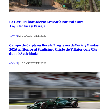
La Casa Embarcadero: Armonía Natural entre
Arquitectura y Paisaje
ADMIN
|
2 DE AGOSTO DE 2026
Campo de Criptana Revela Programa de Feria y Fiestas
2026 en Honor al Santísimo Cristo de Villajos con Más
de 110 Actividades
ADMIN
|
1 DE AGOSTO DE 2026