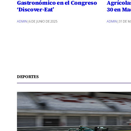
Gastronómico en el Congreso
Agrícola
‘Discover-Eat’
30 en Ma
ADMIN
|
6 DE JUNIO DE 2025
ADMIN
|
31 DE M
DEPORTES