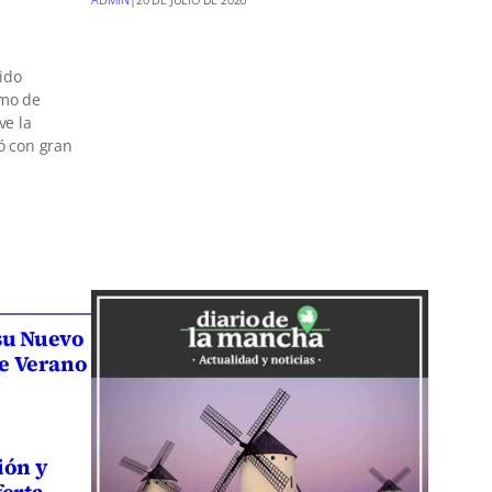
ido
smo de
ve la
ó con gran
su Nuevo
de Verano
ión y