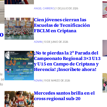
ANGEL CARRERO
|
1 DE JULIO DE 2026
Cien jóvenes cierran las
Escuelas de Tecnificación
FBCLM en Criptana
o
ADMIN
|
10 DE JUNIO DE 2026
¡No te pierdas la 2ª Parada del
Campeonato Regional 3×3 U13
y U15 en Campo de Criptana y
Herencia! ¡Inscríbete ahora!
de
 se
ADMIN
|
19 DE MARZO DE 2026
do
Mercedes santos brilla en el
cross regional sub-20