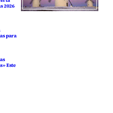
ferta
as 2026
a
las para
nas
as» Este