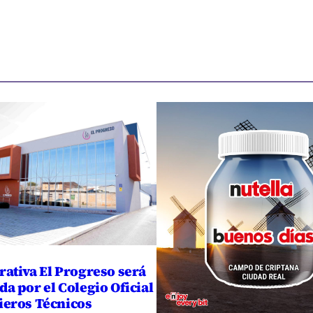
rativa El Progreso será
a por el Colegio Oficial
ieros Técnicos