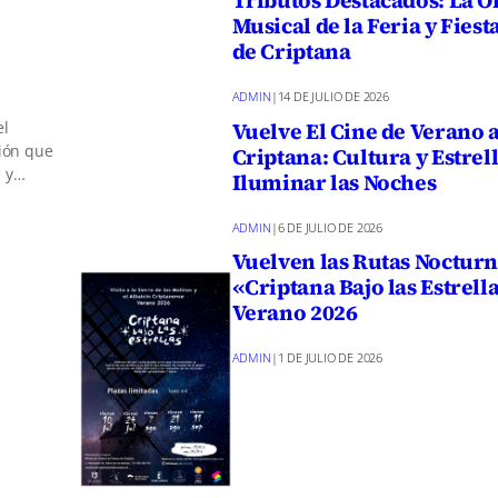
Tributos Destacados: La O
Musical de la Feria y Fiest
de Criptana
ADMIN
|
14 DE JULIO DE 2026
Vuelve El Cine de Verano 
el
ción que
Criptana: Cultura y Estrel
s y…
Iluminar las Noches
ADMIN
|
6 DE JULIO DE 2026
Vuelven las Rutas Noctur
«Criptana Bajo las Estrell
Verano 2026
ADMIN
|
1 DE JULIO DE 2026