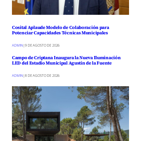
Cosital Aplaude Modelo de Colaboración para
Potenciar Capacidades Técnicas Municipales
ADMIN
|
9 DE AGOSTO DE 2026
Campo de Criptana Inaugura la Nueva Iluminación
LED del Estadio Municipal Agustín de la Fuente
ADMIN
|
8 DE AGOSTO DE 2026