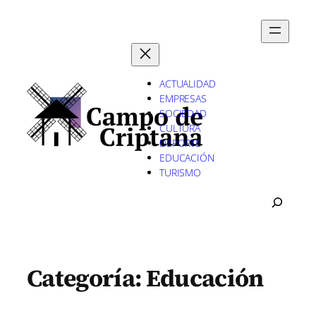
Saltar
al
contenido
ACTUALIDAD
EMPRESAS
SOCIEDAD
CULTURA
DEPORTE
EDUCACIÓN
TURISMO
B
U
S
C
A
Categoría:
Educación
R