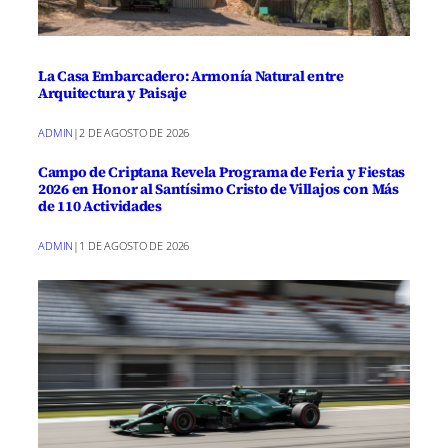
La Casa Embarcadero: Armonía Natural entre
Arquitectura y Paisaje
ADMIN
|
2 DE AGOSTO DE 2026
Campo de Criptana Revela Programa de Feria y Fiestas
2026 en Honor al Santísimo Cristo de Villajos con Más
de 110 Actividades
ADMIN
|
1 DE AGOSTO DE 2026