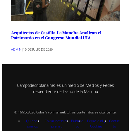
Arquitectos de Castilla-La Mancha Analizan el
Patrimonio en el Congreso Mundial UIA
ADMIN
|
15 DE JULIO DE 2026
Campodecriptana.net es un medio de Medios y Redes
dependiente de Diario de la Mancha
© 1995-2026 Color Vivo Internet. Otros contenidos se cita fuente.
Quiénes
Enviar notas de
Publicid
Privacidad y
Contac
somos
prensa
ad
Cookies
to