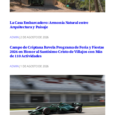
La Casa Embarcadero: Armonía Natural entre
Arquitectura y Paisaje
ADMIN
|
2 DE AGOSTO DE 2026
Campo de Criptana Revela Programa de Feria y Fiestas
2026 en Honor al Santísimo Cristo de Villajos con Más
de 110 Actividades
ADMIN
|
1 DE AGOSTO DE 2026