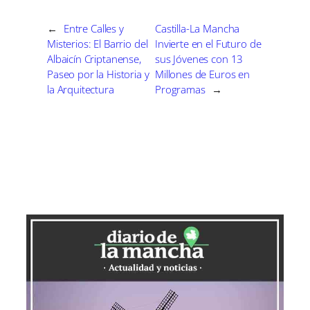
n
n
n
n
n
←
Entre Calles y
Castilla-La Mancha
Misterios: El Barrio del
Invierte en el Futuro de
Albaicín Criptanense,
sus Jóvenes con 13
Paseo por la Historia y
Millones de Euros en
la Arquitectura
Programas
→