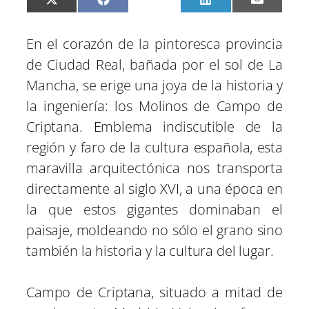
C
C
C
C
C
X
F
P
L
E
o
o
o
o
o
(
a
i
i
m
m
m
m
m
m
T
c
n
n
a
p
p
p
p
p
w
e
t
k
i
En el corazón de la pintoresca provincia
a
a
a
a
a
i
b
e
e
l
r
r
r
r
r
t
o
r
d
de Ciudad Real, bañada por el sol de La
t
t
t
t
t
t
o
e
I
i
i
i
i
i
e
k
s
n
Mancha, se erige una joya de la historia y
r
r
r
r
r
r
t
e
e
e
e
e
)
la ingeniería: los Molinos de Campo de
n
n
n
n
n
Criptana. Emblema indiscutible de la
región y faro de la cultura española, esta
maravilla arquitectónica nos transporta
directamente al siglo XVI, a una época en
la que estos gigantes dominaban el
paisaje, moldeando no sólo el grano sino
también la historia y la cultura del lugar.
Campo de Criptana, situado a mitad de