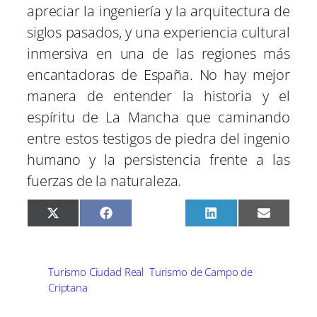
apreciar la ingeniería y la arquitectura de
siglos pasados, y una experiencia cultural
inmersiva en una de las regiones más
encantadoras de España. No hay mejor
manera de entender la historia y el
espíritu de La Mancha que caminando
entre estos testigos de piedra del ingenio
humano y la persistencia frente a las
fuerzas de la naturaleza.
C
C
C
C
C
X
F
P
L
E
o
o
o
o
o
(
a
i
i
m
m
m
m
m
m
T
c
n
n
a
p
p
p
p
p
w
e
t
k
i
a
a
a
a
a
i
b
e
e
l
r
r
r
r
r
t
o
r
d
Turismo Ciudad Real
Turismo de Campo de
t
t
t
t
t
t
o
e
I
Criptana
i
i
i
i
i
e
k
s
n
r
r
r
r
r
r
t
e
e
e
e
e
)