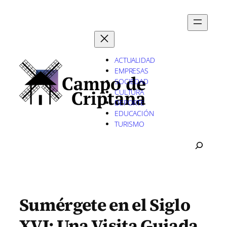
Saltar
al
contenido
ACTUALIDAD
EMPRESAS
SOCIEDAD
CULTURA
DEPORTE
EDUCACIÓN
TURISMO
B
U
S
C
A
R
Sumérgete en el Siglo
XVI: Una Visita Guiada