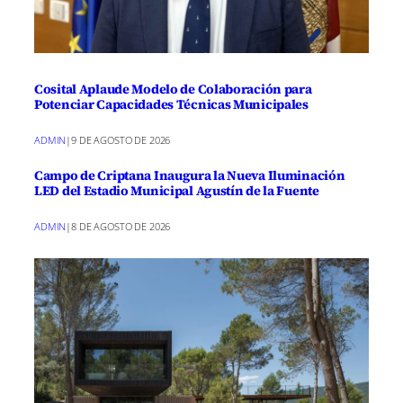
Cosital Aplaude Modelo de Colaboración para
Potenciar Capacidades Técnicas Municipales
ADMIN
|
9 DE AGOSTO DE 2026
Campo de Criptana Inaugura la Nueva Iluminación
LED del Estadio Municipal Agustín de la Fuente
ADMIN
|
8 DE AGOSTO DE 2026