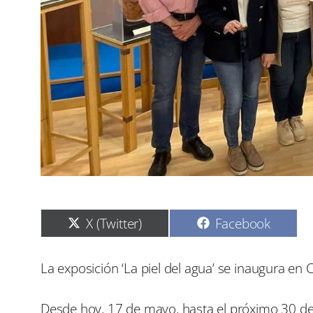
C
C
X (Twitter)
Facebook
o
o
m
m
p
p
La exposición ‘La piel del agua’ se inaugura e
a
a
r
r
t
t
Desde hoy, 17 de mayo, hasta el próximo 30 de 