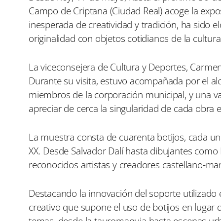
i
i
Campo de Criptana (Ciudad Real) acoge la exposi
r
r
e
e
inesperada de creatividad y tradición, ha sido e
n
n
originalidad con objetos cotidianos de la cultur
La viceconsejera de Cultura y Deportes, Carmen
Durante su visita, estuvo acompañada por el al
miembros de la corporación municipal, y una va
apreciar de cerca la singularidad de cada obra 
La muestra consta de cuarenta botijos, cada uno
XX. Desde Salvador Dalí hasta dibujantes como M
reconocidos artistas y creadores castellano-m
Destacando la innovación del soporte utilizado
creativo que supone el uso de botijos en lugar
temas, desde la tauromaquia hasta escenas urb