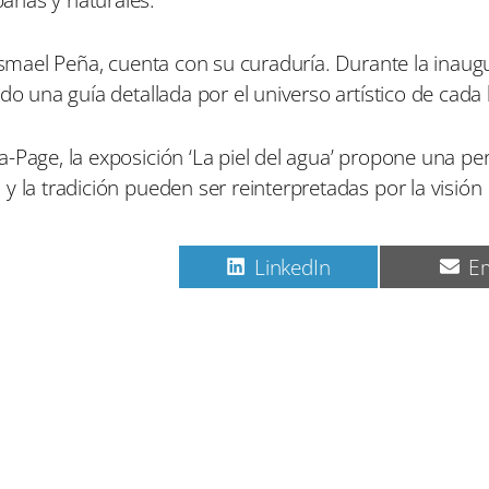
 Ismael Peña, cuenta con su curaduría. Durante la inaug
do una guía detallada por el universo artístico de cada 
-Page, la exposición ‘La piel del agua’ propone una pe
y la tradición pueden ser reinterpretadas por la visión
C
C
C
Pinterest
LinkedIn
Em
o
o
o
m
m
m
p
p
p
a
a
a
r
r
r
t
t
t
i
i
i
r
r
r
e
e
e
n
n
n