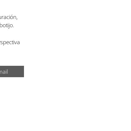
uración,
botijo.
rspectiva
ail