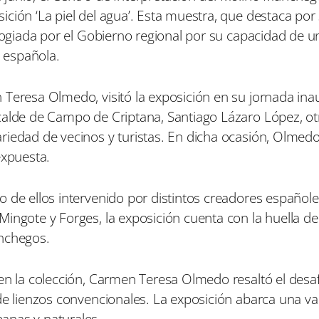
i
i
i
ción ‘La piel del agua’. Esta muestra, que destaca por
r
r
r
e
e
e
logiada por el Gobierno regional por su capacidad de un
n
n
n
a española.
 Teresa Olmedo, visitó la exposición en su jornada ina
calde de Campo de Criptana, Santiago Lázaro López, ot
riedad de vecinos y turistas. En dicha ocasión, Olmed
expuesta.
 de ellos intervenido por distintos creadores españoles
ingote y Forges, la exposición cuenta con la huella de
anchegos.
 en la colección, Carmen Teresa Olmedo resaltó el desa
 de lienzos convencionales. La exposición abarca una v
anas y naturales.