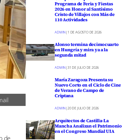
Programa de Feria y Fiestas
2026 en Honor al Santísimo
Cristo de Villajos con Más de
110 Actividades
ADMIN
|
1 DE AGOSTO DE 2026
Alonso termina decimocuarto
en Hungría y mira ya a la
segunda mitad
ADMIN
|
31 DE JULIO DE 2026
María Zaragoza Presenta su
Nuevo Corto en el Ciclo de Cine
de Verano de Campo de
Criptana
ail
ADMIN
|
20 DE JULIO DE 2026
Arquitectos de Castilla-La
Mancha Analizan el Patrimonio
en el Congreso Mundial UIA
o de