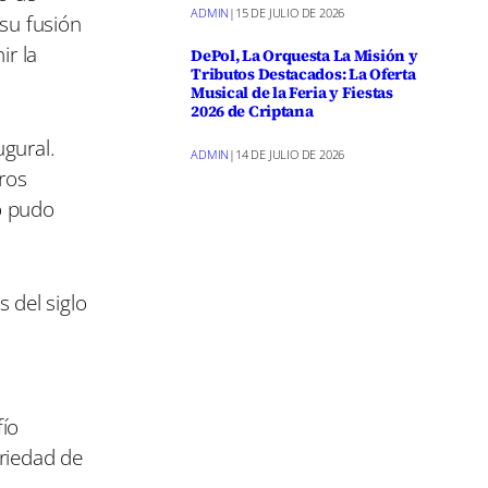
ADMIN
|
15 DE JULIO DE 2026
 su fusión
ir la
DePol, La Orquesta La Misión y
Tributos Destacados: La Oferta
Musical de la Feria y Fiestas
2026 de Criptana
ugural.
ADMIN
|
14 DE JULIO DE 2026
ros
o pudo
 del siglo
fío
ariedad de