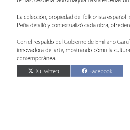
La colección, propiedad del folklorista español
Peña detalló y contextualizó cada obra, ofrecien
Con el respaldo del Gobierno de Emiliano García
innovadora del arte, mostrando cómo la cultura 
contemporánea.
C
C
X (Twitter)
Facebook
o
o
m
m
p
p
a
a
r
r
t
t
i
i
r
r
e
e
n
n