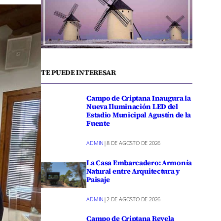
TE PUEDE INTERESAR
Campo de Criptana Inaugura la
Nueva Iluminación LED del
Estadio Municipal Agustín de la
Fuente
ADMIN
|
8 DE AGOSTO DE 2026
La Casa Embarcadero: Armonía
Natural entre Arquitectura y
Paisaje
ADMIN
|
2 DE AGOSTO DE 2026
Campo de Criptana Revela