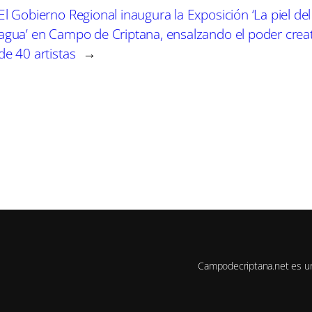
El Gobierno Regional inaugura la Exposición ‘La piel del
agua’ en Campo de Criptana, ensalzando el poder crea
de 40 artistas
→
Campodecriptana.net es u