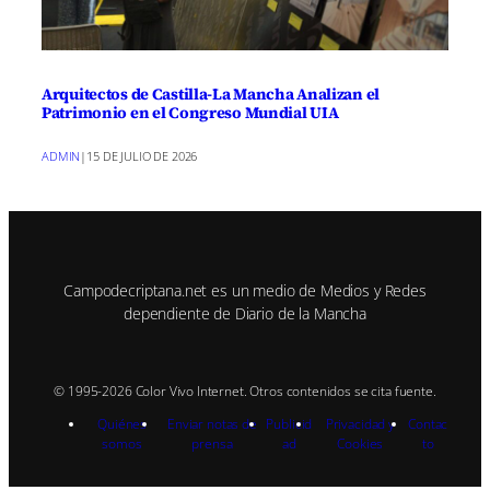
Arquitectos de Castilla-La Mancha Analizan el
Patrimonio en el Congreso Mundial UIA
ADMIN
|
15 DE JULIO DE 2026
Campodecriptana.net es un medio de Medios y Redes
dependiente de Diario de la Mancha
© 1995-2026 Color Vivo Internet. Otros contenidos se cita fuente.
Quiénes
Enviar notas de
Publicid
Privacidad y
Contac
somos
prensa
ad
Cookies
to