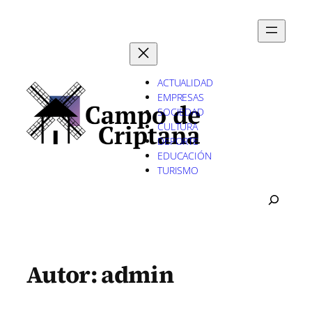
Saltar
al
contenido
ACTUALIDAD
EMPRESAS
SOCIEDAD
CULTURA
DEPORTE
EDUCACIÓN
TURISMO
B
U
S
C
A
Autor:
admin
R