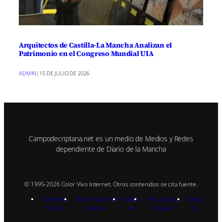
Arquitectos de Castilla-La Mancha Analizan el
Patrimonio en el Congreso Mundial UIA
ADMIN
|
15 DE JULIO DE 2026
Campodecriptana.net es un medio de Medios y Redes
dependiente de Diario de la Mancha
© 1995-2026 Color Vivo Internet. Otros contenidos se cita fuente.
Quiénes
Enviar notas de
Publicid
Privacidad y
Contac
somos
prensa
ad
Cookies
to