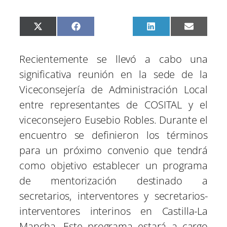
C
C
C
C
C
X
F
P
L
E
o
o
o
o
o
(
a
i
i
m
m
m
m
m
m
T
c
n
n
a
p
p
p
p
p
w
e
t
k
i
Recientemente se llevó a cabo una
a
a
a
a
a
i
b
e
e
l
r
r
r
r
r
t
o
r
d
significativa reunión en la sede de la
t
t
t
t
t
t
o
e
I
i
i
i
i
i
e
k
s
n
Viceconsejería de Administración Local
r
r
r
r
r
r
t
e
e
e
e
e
)
entre representantes de COSITAL y el
n
n
n
n
n
viceconsejero Eusebio Robles. Durante el
encuentro se definieron los términos
para un próximo convenio que tendrá
como objetivo establecer un programa
de mentorización destinado a
secretarios, interventores y secretarios-
interventores interinos en Castilla-La
Mancha. Este programa estará a cargo