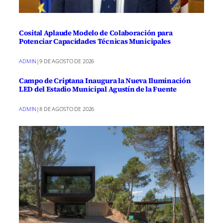
Cosital Aplaude Modelo de Colaboración para
Potenciar Capacidades Técnicas Municipales
ADMIN
|
9 DE AGOSTO DE 2026
Campo de Criptana Inaugura la Nueva Iluminación
LED del Estadio Municipal Agustín de la Fuente
ADMIN
|
8 DE AGOSTO DE 2026