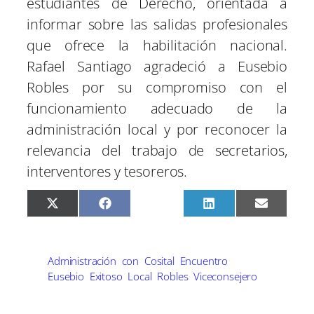
estudiantes de Derecho, orientada a
informar sobre las salidas profesionales
que ofrece la habilitación nacional.
Rafael Santiago agradeció a Eusebio
Robles por su compromiso con el
funcionamiento adecuado de la
administración local y por reconocer la
relevancia del trabajo de secretarios,
interventores y tesoreros.
C
C
C
C
C
X
F
P
L
E
o
o
o
o
o
(
a
i
i
m
m
m
m
m
m
T
c
n
n
a
p
p
p
p
p
w
e
t
k
i
a
a
a
a
a
i
b
e
e
l
r
r
r
r
r
t
o
r
d
Administración
con
Cosital
Encuentro
t
t
t
t
t
t
o
e
I
Eusebio
Exitoso
Local
Robles
Viceconsejero
i
i
i
i
i
e
k
s
n
r
r
r
r
r
r
t
e
e
e
e
e
)
n
n
n
n
n