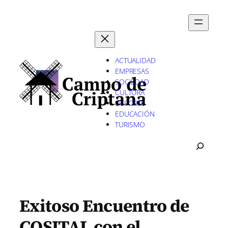
Saltar
al
contenido
ACTUALIDAD
EMPRESAS
SOCIEDAD
CULTURA
DEPORTE
EDUCACIÓN
TURISMO
B
U
S
C
A
R
Exitoso Encuentro de
COSITAL con el