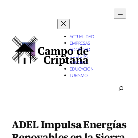
Saltar
al
contenido
ACTUALIDAD
EMPRESAS
SOCIEDAD
CULTURA
DEPORTE
EDUCACIÓN
TURISMO
B
U
S
C
A
R
ADEL Impulsa Energías
Renovables en la Sierra