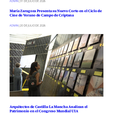
ADMIN
|
31 DE JULIO DE 2026
María Zaragoza Presenta su Nuevo Corto en el Ciclo de
Cine de Verano de Campo de Criptana
ADMIN
|
20 DE JULIO DE 2026
Arquitectos de Castilla-La Mancha Analizan el
Patrimonio en el Congreso Mundial UIA