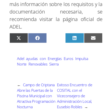
más información sobre los requisitos y la
documentación necesaria, se
recomienda visitar la página oficial de
ADEL.
C
C
C
C
C
X
F
P
L
E
o
o
o
o
o
(
a
i
i
m
m
m
m
m
m
T
c
n
n
a
p
p
p
p
p
w
e
t
k
i
a
a
a
a
a
i
b
e
e
l
r
r
r
r
r
t
o
r
d
Adel
ayudas
con
Energías
Euros
Impulsa
t
t
t
t
t
t
o
e
I
Norte
Renovables
Sierra
i
i
i
i
i
e
k
s
n
r
r
r
r
r
r
t
e
e
e
e
e
)
n
n
n
n
n
←
Campo de Criptana
Exitoso Encuentro de
Abre las Puertas de la
COSITAL con el
Piscina Municipal con
Viceconsejero de
Atractiva Programación
Administración Local,
Nocturna
Eusebio Robles
→