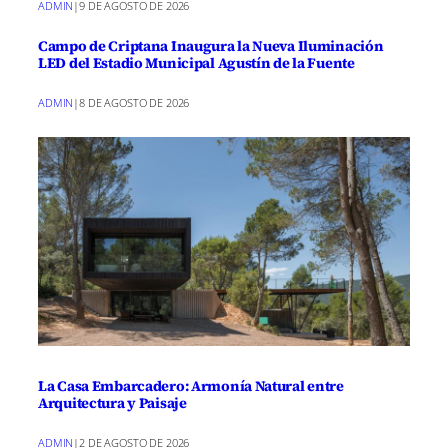
ADMIN
|
9 DE AGOSTO DE 2026
Campo de Criptana Inaugura la Nueva Iluminación
LED del Estadio Municipal Agustín de la Fuente
ADMIN
|
8 DE AGOSTO DE 2026
La Casa Embarcadero: Armonía Natural entre
Arquitectura y Paisaje
ADMIN
|
2 DE AGOSTO DE 2026