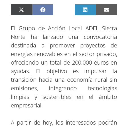
C
C
C
C
C
X
F
P
L
E
o
o
o
o
o
(
a
i
i
m
m
m
m
m
m
T
c
n
n
a
p
p
p
p
p
w
e
t
k
i
El Grupo de Acción Local ADEL Sierra
a
a
a
a
a
i
b
e
e
l
r
r
r
r
r
t
o
r
d
Norte ha lanzado una convocatoria
t
t
t
t
t
t
o
e
I
i
i
i
i
i
e
k
s
n
destinada a promover proyectos de
r
r
r
r
r
r
t
e
e
e
e
e
)
energías renovables en el sector privado,
n
n
n
n
n
ofreciendo un total de 200.000 euros en
ayudas. El objetivo es impulsar la
transición hacia una economía rural sin
emisiones, integrando tecnologías
limpias y sostenibles en el ámbito
empresarial.
A partir de hoy, los interesados podrán