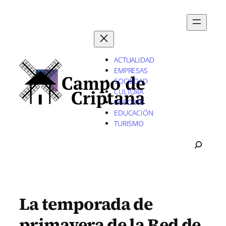
Saltar
al
contenido
ACTUALIDAD
EMPRESAS
SOCIEDAD
CULTURA
DEPORTE
EDUCACIÓN
TURISMO
B
U
S
C
A
R
La temporada de
primavera de la Red de