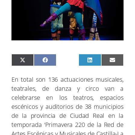
C
C
C
C
C
X
F
P
L
E
o
o
o
o
o
(
a
i
i
m
m
m
m
m
m
T
c
n
n
a
p
p
p
p
p
w
e
t
k
i
En total son 136 actuaciones musicales,
a
a
a
a
a
i
b
e
e
l
r
r
r
r
r
t
o
r
d
teatrales, de danza y circo van a
t
t
t
t
t
t
o
e
I
i
i
i
i
i
e
k
s
n
celebrarse en los teatros, espacios
r
r
r
r
r
r
t
e
e
e
e
e
)
escénicos y auditorios de 38 municipios
n
n
n
n
n
de la provincia de Ciudad Real en la
temporada ‘Primavera 220 de la Red de
Artes Escénicas y Musicales de Castilla-La