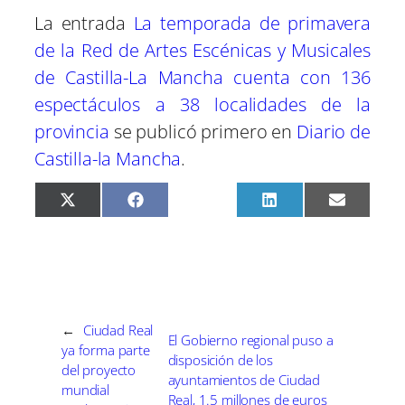
La entrada
La temporada de primavera
de la Red de Artes Escénicas y Musicales
de Castilla-La Mancha cuenta con 136
espectáculos a 38 localidades de la
provincia
se publicó primero en
Diario de
Castilla-la Mancha
.
C
C
C
C
C
X
F
P
L
E
o
o
o
o
o
(
a
i
i
m
m
m
m
m
m
T
c
n
n
a
p
p
p
p
p
w
e
t
k
i
a
a
a
a
a
i
b
e
e
l
r
r
r
r
r
t
o
r
d
t
t
t
t
t
t
o
e
I
i
i
i
i
i
e
k
s
n
r
r
r
r
r
r
t
e
e
e
e
e
)
←
Ciudad Real
El Gobierno regional puso a
n
n
n
n
n
ya forma parte
disposición de los
del proyecto
ayuntamientos de Ciudad
mundial
Real, 1.5 millones de euros