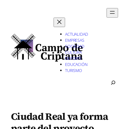
Saltar
al
contenido
ACTUALIDAD
EMPRESAS
SOCIEDAD
CULTURA
DEPORTE
EDUCACIÓN
TURISMO
B
U
S
C
A
R
Ciudad Real ya forma
parte del proyecto