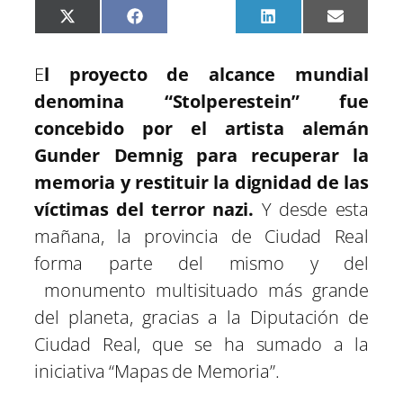
C
C
C
C
C
X
F
P
L
E
o
o
o
o
o
(
a
i
i
m
m
m
m
m
m
T
c
n
n
a
p
p
p
p
p
w
e
t
k
i
E
l proyecto de alcance mundial
a
a
a
a
a
i
b
e
e
l
r
r
r
r
r
t
o
r
d
denomina “Stolperestein” fue
t
t
t
t
t
t
o
e
I
i
i
i
i
i
e
k
s
n
concebido por el artista alemán
r
r
r
r
r
r
t
e
e
e
e
e
)
Gunder Demnig para recuperar la
n
n
n
n
n
memoria y restituir la dignidad de las
víctimas del terror nazi.
Y desde esta
mañana, la provincia de Ciudad Real
forma parte del mismo y del
monumento multisituado más grande
del planeta, gracias a la Diputación de
Ciudad Real, que se ha sumado a la
iniciativa “Mapas de Memoria”.