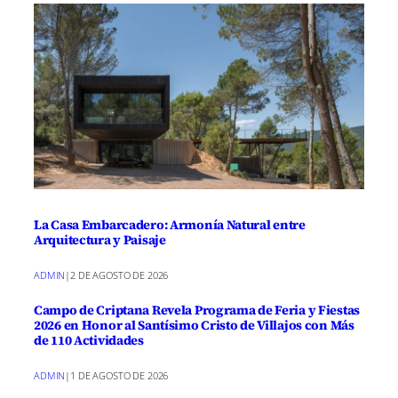
La Casa Embarcadero: Armonía Natural entre
Arquitectura y Paisaje
ADMIN
|
2 DE AGOSTO DE 2026
Campo de Criptana Revela Programa de Feria y Fiestas
2026 en Honor al Santísimo Cristo de Villajos con Más
de 110 Actividades
ADMIN
|
1 DE AGOSTO DE 2026