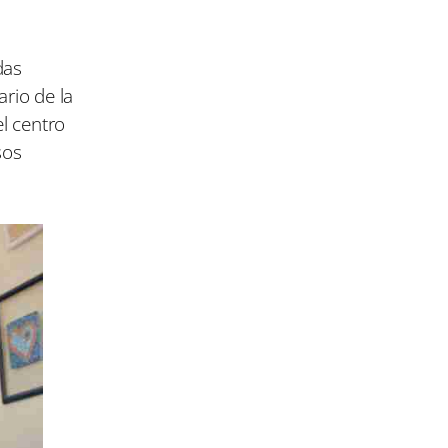
das
ario de la
l centro
sos