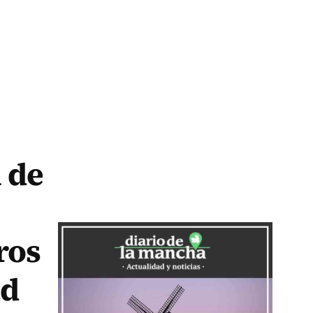
 de
ros
ad