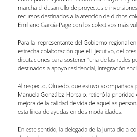
t
t
marcha el desarrollo de proyectos e inversione
i
i
recursos destinados a la atención de dichos co
r
r
e
e
Emiliano García-Page con los colectivos más vul
n
n
Para la representante del Gobierno regional en 
estrecha colaboración que el Ejecutivo, del pre
diputaciones para sostener “una de las redes p
destinados a apoyo residencial, integración soc
Al respecto, Olmedo, que estuvo acompañada por
Manuela González-Horcajo, retieró la prioridad
mejora de la calidad de vida de aquellas perso
esta línea de ayudas en dos modalidades.
En este sentido, la delegada de la Junta dio a 