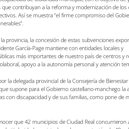
t
t
t
s que contribuyan a la reforma y modernización de los 
i
i
i
lectivos. Así se muestra “el firme compromiso del Gobi
r
r
r
e
e
e
nerables”.
n
n
n
la provincia, la concesión de estas subvenciones expon
sidente García-Page mantiene con entidades locales y
úblicas más importantes de nuestro país de centros y 
iolaboral, apoyo a la autonomía personal y atención te
 la delegada provincial de la Consejería de Bienestar 
 que supone para el Gobierno castellano-manchego la 
nas con discapacidad y de sus familias, como pone de m
conocer que 42 municipios de Ciudad Real concurrieron a