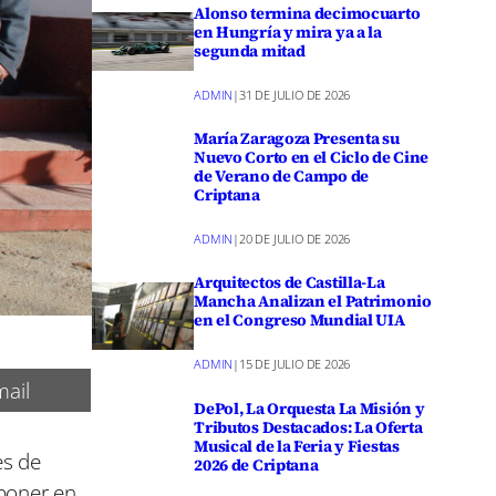
Alonso termina decimocuarto
en Hungría y mira ya a la
segunda mitad
ADMIN
|
31 DE JULIO DE 2026
María Zaragoza Presenta su
Nuevo Corto en el Ciclo de Cine
de Verano de Campo de
Criptana
ADMIN
|
20 DE JULIO DE 2026
Arquitectos de Castilla-La
Mancha Analizan el Patrimonio
en el Congreso Mundial UIA
ADMIN
|
15 DE JULIO DE 2026
ail
DePol, La Orquesta La Misión y
Tributos Destacados: La Oferta
Musical de la Feria y Fiestas
es de
2026 de Criptana
 poner en