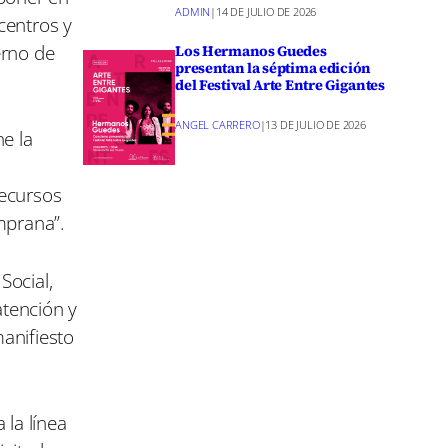
ADMIN
|
14 DE JULIO DE 2026
centros y
erno de
Los Hermanos Guedes
presentan la séptima edición
del Festival Arte Entre Gigantes
ANGEL CARRERO
|
13 DE JULIO DE 2026
e la
recursos
mprana”.
Social,
atención y
anifiesto
 la línea