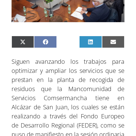
C
C
C
C
C
X
F
P
L
E
o
o
o
o
o
(
a
i
i
m
m
m
m
m
m
T
c
n
n
a
p
p
p
p
p
w
e
t
k
i
Siguen avanzando los trabajos para
a
a
a
a
a
i
b
e
e
l
r
r
r
r
r
t
o
r
d
optimizar y ampliar los servicios que se
t
t
t
t
t
t
o
e
I
i
i
i
i
i
e
k
s
n
prestan en la planta de recogida de
r
r
r
r
r
r
t
e
e
e
e
e
)
residuos que la Mancomunidad de
n
n
n
n
n
Servicios Comsermancha tiene en
Alcázar de San Juan, los cuales se están
realizando a través del Fondo Europeo
de Desarrollo Regional (FEDER), como se
puso de manifiesto en la sesión ordinaria