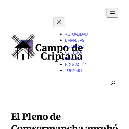
Saltar
al
contenido
ACTUALIDAD
EMPRESAS
SOCIEDAD
CULTURA
DEPORTE
EDUCACIÓN
TURISMO
B
U
S
C
A
R
El Pleno de
Comsermancha aprobó