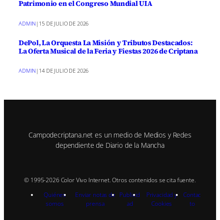
Patrimonio en el Congreso Mundial UIA
ADMIN
|
15 DE JULIO DE 2026
DePol, La Orquesta La Misión y Tributos Destacados:
La Oferta Musical de la Feria y Fiestas 2026 de Criptana
ADMIN
|
14 DE JULIO DE 2026
Campodecriptana.net es un medio de Medios y Redes
dependiente de Diario de la Mancha
© 1995-2026 Color Vivo Internet. Otros contenidos se cita fuente.
Quiénes
Enviar notas de
Publicid
Privacidad y
Contac
somos
prensa
ad
Cookies
to