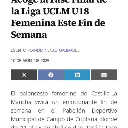
la Liga UCLM U18
Femenina Este Fin de
Semana
ESCRITO POR
ADMIN
EN
ACTUALIDAD
EL
10 DE ABRIL DE 2025
C
C
C
C
X
F
L
E
o
o
o
o
(
a
i
m
m
m
m
m
T
c
n
a
p
p
p
p
w
e
k
i
El baloncesto femenino de Castilla-La
a
a
a
a
i
b
e
l
r
r
r
r
t
o
d
Mancha vivirá un emocionante fin de
t
t
t
t
t
o
I
i
i
i
i
e
k
n
semana en el Pabellón Deportivo
r
r
r
r
r
e
e
e
e
)
Municipal de Campo de Criptana, donde
n
n
n
n
del 11 al 13 de abril se disputará la Fase