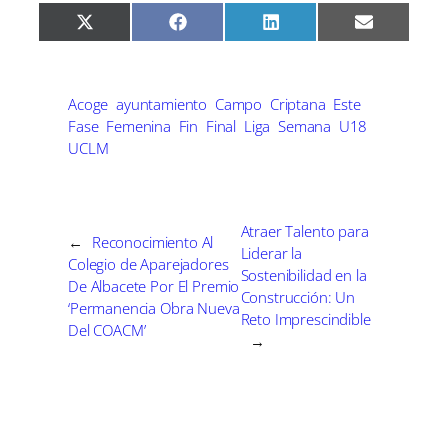
C
C
C
C
X
F
L
E
o
o
o
o
(
a
i
m
m
m
m
m
T
c
n
a
p
p
p
p
w
e
k
i
a
a
a
a
i
b
e
l
r
r
r
r
t
o
d
Acoge
ayuntamiento
Campo
Criptana
Este
t
t
t
t
t
o
I
Fase
Femenina
Fin
Final
Liga
Semana
U18
i
i
i
i
e
k
n
r
r
r
r
UCLM
r
e
e
e
e
)
n
n
n
n
Atraer Talento para
←
Reconocimiento Al
Liderar la
Colegio de Aparejadores
Sostenibilidad en la
De Albacete Por El Premio
Construcción: Un
‘Permanencia Obra Nueva
Reto Imprescindible
Del COACM’
→