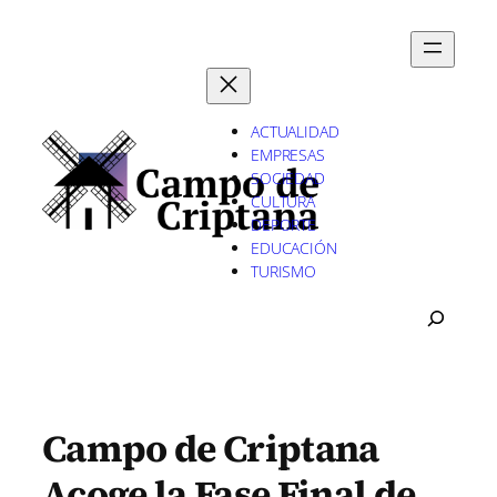
Saltar
al
contenido
ACTUALIDAD
EMPRESAS
SOCIEDAD
CULTURA
DEPORTE
EDUCACIÓN
TURISMO
B
U
S
C
A
R
Campo de Criptana
Acoge la Fase Final de