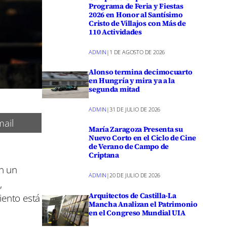
Programa de Feria y Fiestas
2026 en Honor al Santísimo
Cristo de Villajos con Más de
110 Actividades
ADMIN
|
1 DE AGOSTO DE 2026
Alonso termina decimocuarto
en Hungría y mira ya a la
segunda mitad
ADMIN
|
31 DE JULIO DE 2026
ail
María Zaragoza Presenta su
Nuevo Corto en el Ciclo de Cine
de Verano de Campo de
a
Criptana
n un
ADMIN
|
20 DE JULIO DE 2026
,
Arquitectos de Castilla-La
iento está
Mancha Analizan el Patrimonio
en el Congreso Mundial UIA