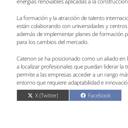
energías renovables aplicadas a la construcción
La formación y la atracción de talento internac
están colaborando con universidades y centros de
además de implementar planes de formación par
para los cambios del mercado.
Catenon se ha posicionado como un aliado en l
a localizar profesionales que puedan liderar la
permite a las empresas acceder a un rango más
entorno que requiere adaptabilidad e innovació
C
C
X (Twitter)
Facebook
o
o
m
m
p
p
a
a
r
r
t
t