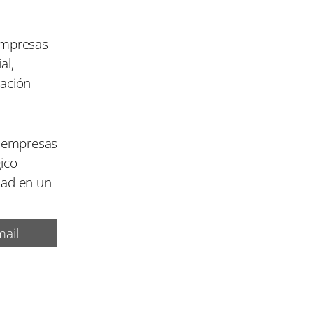
 empresas
al,
ración
s empresas
gico
dad en un
ail