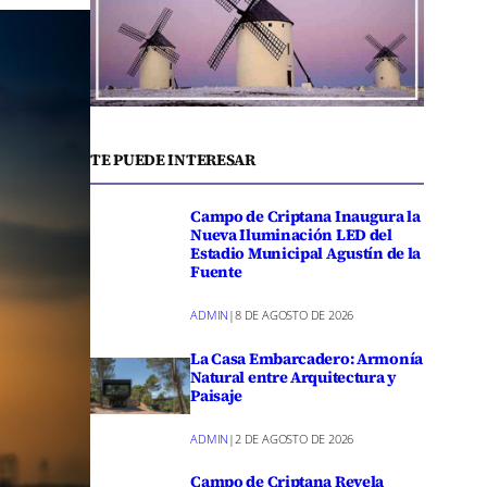
TE PUEDE INTERESAR
Campo de Criptana Inaugura la
Nueva Iluminación LED del
Estadio Municipal Agustín de la
Fuente
ADMIN
|
8 DE AGOSTO DE 2026
La Casa Embarcadero: Armonía
Natural entre Arquitectura y
Paisaje
ADMIN
|
2 DE AGOSTO DE 2026
Campo de Criptana Revela