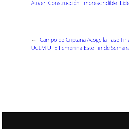
Atraer
Construcción
Imprescindible
Lid
i
i
r
r
e
e
n
n
←
Campo de Criptana Acoge la Fase Final
UCLM U18 Femenina Este Fin de Seman