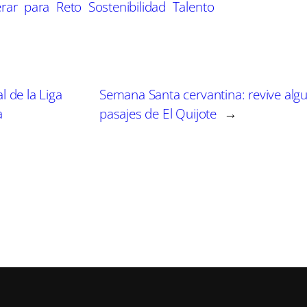
erar
para
Reto
Sostenibilidad
Talento
i
i
i
r
r
r
e
e
e
n
n
n
 de la Liga
Semana Santa cervantina: revive alg
a
pasajes de El Quijote
→