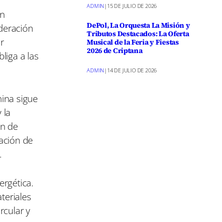
ADMIN
|
15 DE JULIO DE 2026
in
DePol, La Orquesta La Misión y
ederación
Tributos Destacados: La Oferta
r
Musical de la Feria y Fiestas
2026 de Criptana
liga a las
ADMIN
|
14 DE JULIO DE 2026
nina sigue
 la
ón de
ación de
.
ergética.
teriales
rcular y