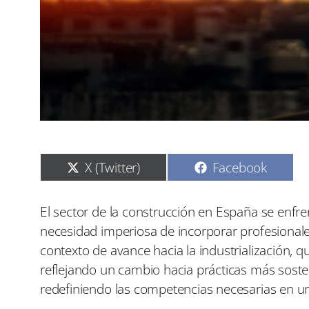
C
C
X (Twitter)
Facebook
o
o
m
m
p
p
El sector de la construcción en España se enfre
a
a
necesidad imperiosa de incorporar profesiona
r
r
t
t
contexto de avance hacia la industrialización, q
i
i
reflejando un cambio hacia prácticas más sost
r
r
e
e
redefiniendo las competencias necesarias en un
n
n