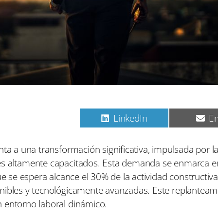
C
C
C
Pinterest
LinkedIn
Em
o
o
o
m
m
m
p
p
p
nta a una transformación significativa, impulsada por l
a
a
a
les altamente capacitados. Esta demanda se enmarca e
r
r
r
t
t
t
ue se espera alcance el 30% de la actividad constructiva
i
i
i
enibles y tecnológicamente avanzadas. Este replanteam
r
r
r
e
e
e
 entorno laboral dinámico.
n
n
n