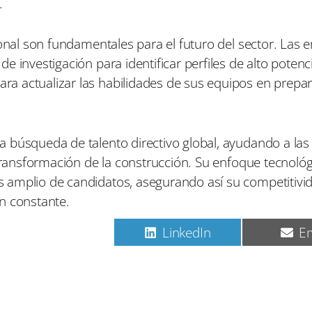
.
ional son fundamentales para el futuro del sector. Las
 investigación para identificar perfiles de alto potenci
a actualizar las habilidades de sus equipos en prepa
a búsqueda de talento directivo global, ayudando a la
 transformación de la construcción. Su enfoque tecnoló
 amplio de candidatos, asegurando así su competitivi
n constante.
C
C
C
Pinterest
LinkedIn
Em
o
o
o
m
m
m
p
p
p
a
a
a
r
r
r
t
t
t