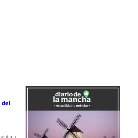
 del
a séptima