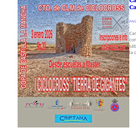
Ca
ANG
Cam
con
sáb
la 