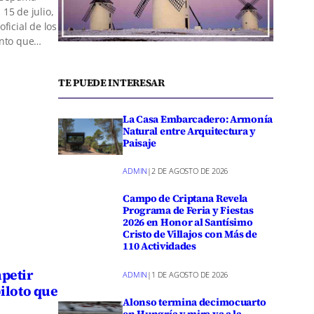
15 de julio,
ficial de los
ento que…
TE PUEDE INTERESAR
La Casa Embarcadero: Armonía
Natural entre Arquitectura y
Paisaje
ADMIN
|
2 DE AGOSTO DE 2026
Campo de Criptana Revela
Programa de Feria y Fiestas
2026 en Honor al Santísimo
Cristo de Villajos con Más de
110 Actividades
petir
ADMIN
|
1 DE AGOSTO DE 2026
piloto que
Alonso termina decimocuarto
en Hungría y mira ya a la