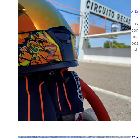
ANG
Los
com
his
pas
esf
Ca