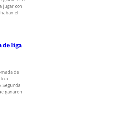
a jugar con
chaban el
 de liga
jornada de
to a
18 Segunda
que ganaron