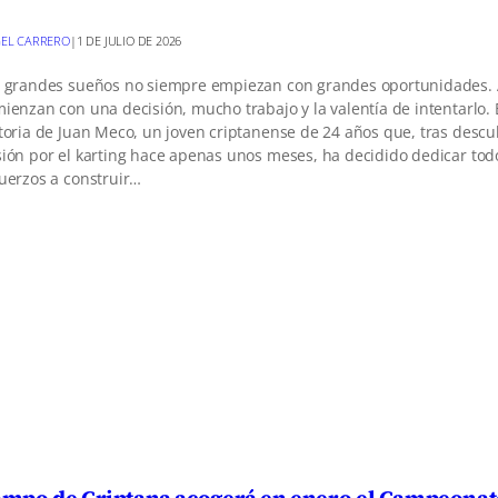
EL CARRERO
|
1 DE JULIO DE 2026
 grandes sueños no siempre empiezan con grandes oportunidades. 
ienzan con una decisión, mucho trabajo y la valentía de intentarlo. 
toria de Juan Meco, un joven criptanense de 24 años que, tras descu
ión por el karting hace apenas unos meses, ha decidido dedicar tod
uerzos a construir…
mpo de Criptana acogerá en enero el Campeonat