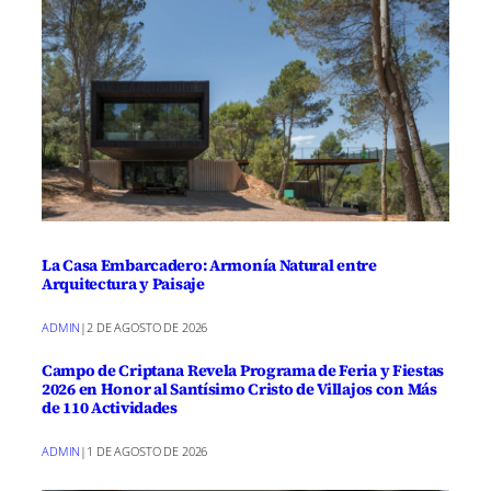
La Casa Embarcadero: Armonía Natural entre
Arquitectura y Paisaje
ADMIN
|
2 DE AGOSTO DE 2026
Campo de Criptana Revela Programa de Feria y Fiestas
2026 en Honor al Santísimo Cristo de Villajos con Más
de 110 Actividades
ADMIN
|
1 DE AGOSTO DE 2026