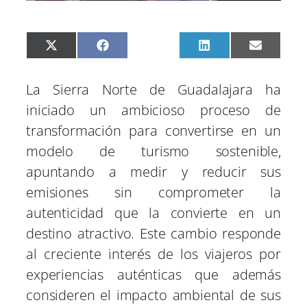
C
C
C
C
C
X
F
P
L
E
o
o
o
o
o
(
a
i
i
m
m
m
m
m
m
T
c
n
n
a
p
p
p
p
p
w
e
t
k
i
La Sierra Norte de Guadalajara ha
a
a
a
a
a
i
b
e
e
l
r
r
r
r
r
t
o
r
d
iniciado un ambicioso proceso de
t
t
t
t
t
t
o
e
I
i
i
i
i
i
e
k
s
n
transformación para convertirse en un
r
r
r
r
r
r
t
e
e
e
e
e
)
modelo de turismo sostenible,
n
n
n
n
n
apuntando a medir y reducir sus
emisiones sin comprometer la
autenticidad que la convierte en un
destino atractivo. Este cambio responde
al creciente interés de los viajeros por
experiencias auténticas que además
consideren el impacto ambiental de sus