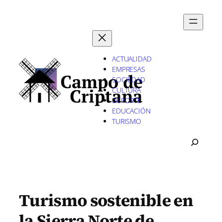
Saltar
al
contenido
ACTUALIDAD
EMPRESAS
SOCIEDAD
CULTURA
DEPORTE
EDUCACIÓN
TURISMO
B
U
S
C
A
R
Turismo sostenible en
la Sierra Norte de