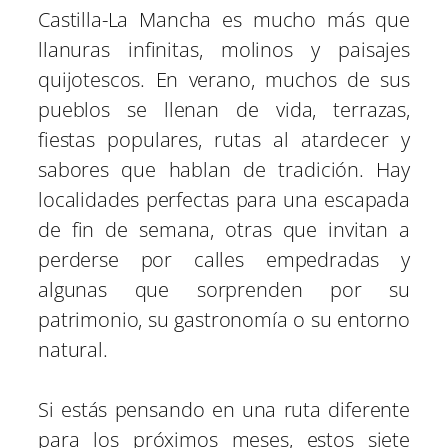
p
p
p
p
p
w
e
t
k
i
Castilla-La Mancha es mucho más que
a
a
a
a
a
i
b
e
e
l
r
r
r
r
r
t
o
r
d
llanuras infinitas, molinos y paisajes
t
t
t
t
t
t
o
e
I
i
i
i
i
i
e
k
s
n
quijotescos. En verano, muchos de sus
r
r
r
r
r
r
t
e
e
e
e
e
)
pueblos se llenan de vida, terrazas,
n
n
n
n
n
fiestas populares, rutas al atardecer y
sabores que hablan de tradición. Hay
localidades perfectas para una escapada
de fin de semana, otras que invitan a
perderse por calles empedradas y
algunas que sorprenden por su
patrimonio, su gastronomía o su entorno
natural.
Si estás pensando en una ruta diferente
para los próximos meses, estos siete