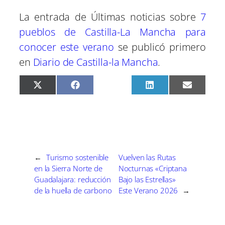
La entrada de Últimas noticias sobre
7
pueblos de Castilla-La Mancha para
conocer este verano
se publicó primero
en
Diario de Castilla-la Mancha
.
C
C
C
C
C
X
F
P
L
E
o
o
o
o
o
(
a
i
i
m
m
m
m
m
m
T
c
n
n
a
p
p
p
p
p
w
e
t
k
i
a
a
a
a
a
i
b
e
e
l
r
r
r
r
r
t
o
r
d
t
t
t
t
t
t
o
e
I
i
i
i
i
i
e
k
s
n
r
r
r
r
r
r
t
e
e
e
e
e
)
←
Turismo sostenible
Vuelven las Rutas
n
n
n
n
n
en la Sierra Norte de
Nocturnas «Criptana
Guadalajara: reducción
Bajo las Estrellas»
de la huella de carbono
Este Verano 2026
→