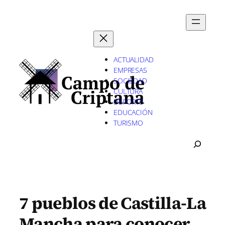
Saltar
al
contenido
ACTUALIDAD
EMPRESAS
SOCIEDAD
CULTURA
DEPORTE
EDUCACIÓN
TURISMO
B
U
S
C
A
R
7 pueblos de Castilla-La
Mancha para conocer