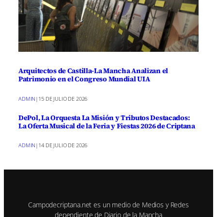
Arquitectos de Castilla-La Mancha Analizan el
Patrimonio en el Congreso Mundial UIA
ADMIN
|
15 DE JULIO DE 2026
DePol, La Orquesta La Misión y Tributos Destacados:
La Oferta Musical de la Feria y Fiestas 2026 de Criptana
ADMIN
|
14 DE JULIO DE 2026
Campodecriptana.net es un medio de Medios y Redes
dependiente de Diario de la Mancha