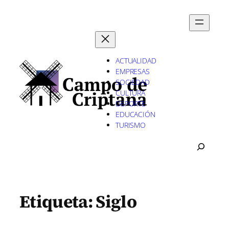
Saltar
al
contenido
ACTUALIDAD
EMPRESAS
SOCIEDAD
CULTURA
DEPORTE
EDUCACIÓN
TURISMO
B
U
S
C
A
Etiqueta:
Siglo
R