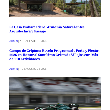
La Casa Embarcadero: Armonía Natural entre
Arquitectura y Paisaje
ADMIN
|
2 DE AGOSTO DE 2026
Campo de Criptana Revela Programa de Feria y Fiestas
2026 en Honor al Santísimo Cristo de Villajos con Más
de 110 Actividades
ADMIN
|
1 DE AGOSTO DE 2026