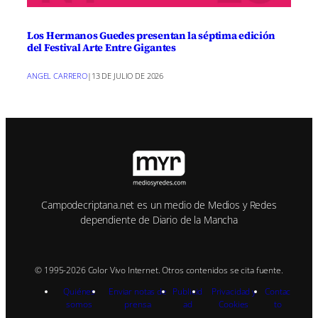
Los Hermanos Guedes presentan la séptima edición
del Festival Arte Entre Gigantes
ANGEL CARRERO
|
13 DE JULIO DE 2026
Campodecriptana.net es un medio de Medios y Redes
dependiente de Diario de la Mancha
© 1995-2026 Color Vivo Internet. Otros contenidos se cita fuente.
Quiénes
Enviar notas de
Publicid
Privacidad y
Contac
somos
prensa
ad
Cookies
to