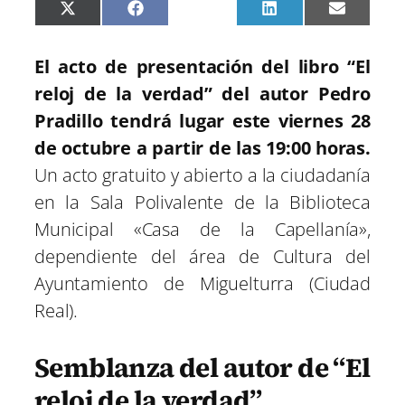
C
C
C
C
C
X
F
P
L
E
o
o
o
o
o
(
a
i
i
m
m
m
m
m
m
T
c
n
n
a
p
p
p
p
p
w
e
t
k
i
El acto de presentación del libro “El
a
a
a
a
a
i
b
e
e
l
r
r
r
r
r
t
o
r
d
reloj de la verdad” del autor Pedro
t
t
t
t
t
t
o
e
I
i
i
i
i
i
e
k
s
n
Pradillo tendrá lugar este viernes 28
r
r
r
r
r
r
t
e
e
e
e
e
)
de octubre a partir de las 19:00 horas.
n
n
n
n
n
Un acto gratuito y abierto a la ciudadanía
en la Sala Polivalente de la Biblioteca
Municipal «Casa de la Capellanía»,
dependiente del área de Cultura del
Ayuntamiento de Miguelturra (Ciudad
Real).
Semblanza del autor de “El
reloj de la verdad”