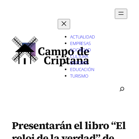
Saltar
al
contenido
ACTUALIDAD
EMPRESAS
SOCIEDAD
CULTURA
DEPORTE
EDUCACIÓN
TURISMO
B
U
S
C
A
R
Presentarán el libro “El
reloj de la verdad” de