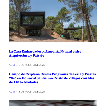
La Casa Embarcadero: Armonía Natural entre
Arquitectura y Paisaje
ADMIN
|
2 DE AGOSTO DE 2026
Campo de Criptana Revela Programa de Feria y Fiestas
2026 en Honor al Santísimo Cristo de Villajos con Más
de 110 Actividades
ADMIN
|
1 DE AGOSTO DE 2026