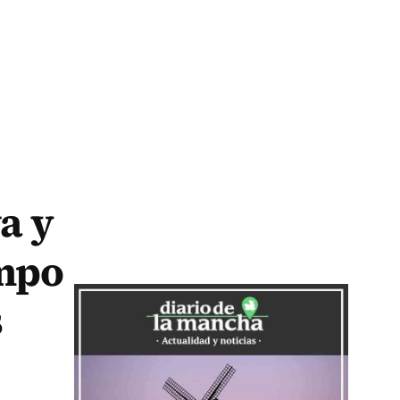
a y
ampo
s