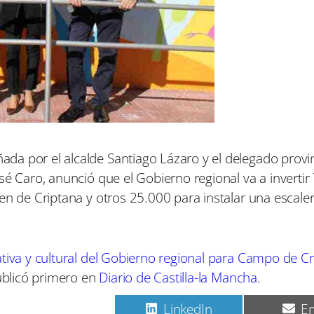
a por el alcalde Santiago Lázaro y el delegado provinc
sé Caro, anunció que el Gobierno regional va a invertir
en de Criptana y otros 25.000 para instalar una escale
ativa y cultural del Gobierno regional para Campo de C
blicó primero en
Diario de Castilla-la Mancha
.
C
C
C
Pinterest
LinkedIn
Em