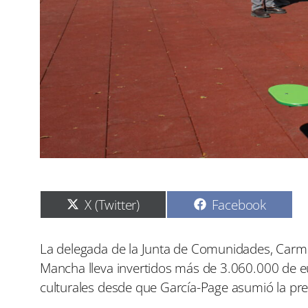
C
C
X (Twitter)
Facebook
o
o
m
m
p
p
La delegada de la Junta de Comunidades, Carme
a
a
Mancha lleva invertidos más de 3.060.000 de e
r
r
t
t
culturales desde que García-Page asumió la pre
i
i