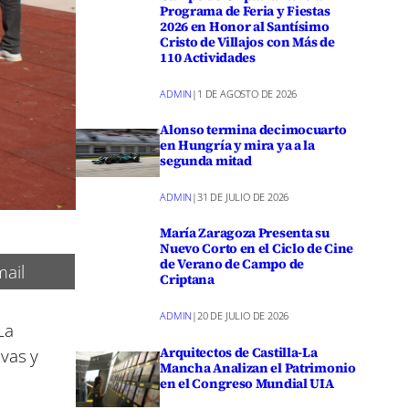
Programa de Feria y Fiestas
2026 en Honor al Santísimo
Cristo de Villajos con Más de
110 Actividades
ADMIN
|
1 DE AGOSTO DE 2026
Alonso termina decimocuarto
en Hungría y mira ya a la
segunda mitad
ADMIN
|
31 DE JULIO DE 2026
María Zaragoza Presenta su
Nuevo Corto en el Ciclo de Cine
de Verano de Campo de
ail
Criptana
ADMIN
|
20 DE JULIO DE 2026
La
Arquitectos de Castilla-La
vas y
Mancha Analizan el Patrimonio
en el Congreso Mundial UIA