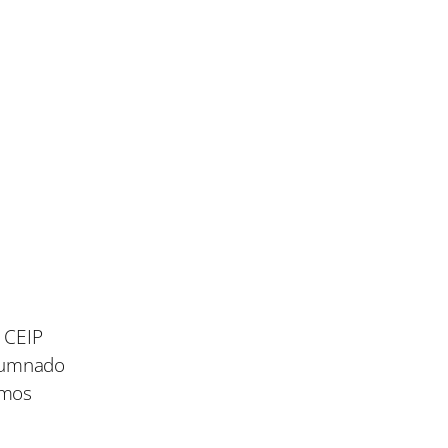
l CEIP
alumnado
imos