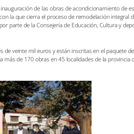
r
r
r
e
e
e
a inauguración de las obras de acondicionamiento de e
n
n
n
con la que cierra el proceso de remodelación integral d
r parte de la Consejería de Educación, Cultura y depo
s de veinte mil euros y están inscritas en el paquete d
a más de 170 obras en 45 localidades de la provincia 