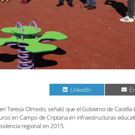
C
C
C
Pinterest
LinkedIn
Em
o
o
o
m
m
m
p
p
p
n Teresa Olmedo, señaló que el Gobierno de Castilla-
a
a
a
uros en Campo de Criptana en infraestructuras educati
r
r
r
t
t
t
sidencia regional en 2015.
i
i
i