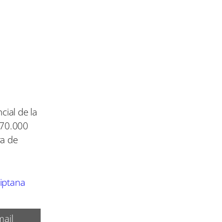
ial de la
 70.000
ra de
riptana
ail