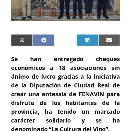
C
C
C
C
C
X
F
P
L
E
o
o
o
o
o
(
a
i
i
m
m
m
m
m
m
T
c
n
n
a
p
p
p
p
p
w
e
t
k
i
Se han entregado cheques
a
a
a
a
a
i
b
e
e
l
r
r
r
r
r
t
o
r
d
económicos a 18 asociaciones sin
t
t
t
t
t
t
o
e
I
i
i
i
i
i
e
k
s
n
ánimo de lucro gracias a la iniciativa
r
r
r
r
r
r
t
e
e
e
e
e
)
de la Diputación de Ciudad Real de
n
n
n
n
n
crear una antesala de FENAVIN para
disfrute de los habitantes de la
provincia, ha tenido un marcado
carácter solidario y se ha
denominado “La Cultura del Vino”.