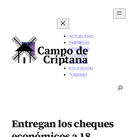
Saltar
al
contenido
ACTUALIDAD
EMPRESAS
SOCIEDAD
CULTURA
DEPORTE
EDUCACIÓN
TURISMO
B
U
S
C
A
R
Entregan los cheques
económicos a 18