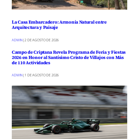
La Casa Embarcadero: Armonía Natural entre
Arquitectura y Paisaje
ADMIN
|
2 DE AGOSTO DE 2026
Campo de Criptana Revela Programa de Feria y Fiestas
2026 en Honor al Santísimo Cristo de Villajos con Más
de 110 Actividades
ADMIN
|
1 DE AGOSTO DE 2026