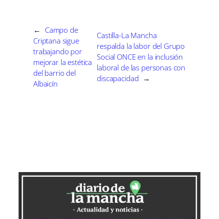
t
t
t
t
t
t
o
e
I
i
i
i
i
i
e
k
s
n
r
r
r
r
r
r
t
e
e
e
e
e
)
←
Campo de
Castilla-La Mancha
n
n
n
n
n
Criptana sigue
respalda la labor del Grupo
trabajando por
Social ONCE en la inclusión
mejorar la estética
laboral de las personas con
del barrio del
discapacidad
→
Albaicín