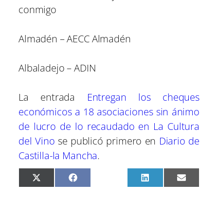
conmigo
Almadén – AECC Almadén
Albaladejo – ADIN
La entrada
Entregan los cheques
económicos a 18 asociaciones sin ánimo
de lucro de lo recaudado en La Cultura
del Vino
se publicó primero en
Diario de
Castilla-la Mancha
.
C
C
C
C
C
X
F
P
L
E
o
o
o
o
o
(
a
i
i
m
m
m
m
m
m
T
c
n
n
a
p
p
p
p
p
w
e
t
k
i
a
a
a
a
a
i
b
e
e
l
r
r
r
r
r
t
o
r
d