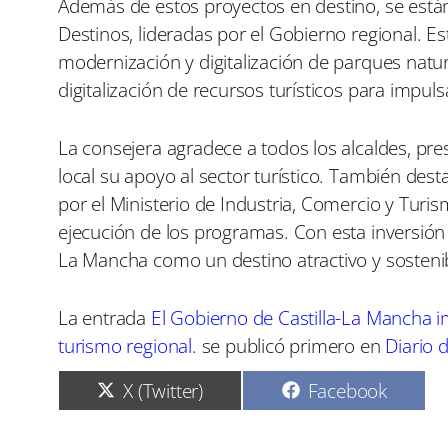
Además de estos proyectos en destino, se está
Destinos, lideradas por el Gobierno regional. E
modernización y digitalización de parques natural
digitalización de recursos turísticos para impuls
La consejera agradece a todos los alcaldes, pr
local su apoyo al sector turístico. También dest
por el Ministerio de Industria, Comercio y Turis
ejecución de los programas. Con esta inversión h
La Mancha como un destino atractivo y sosteni
La entrada
El Gobierno de Castilla-La Mancha i
turismo regional.
se publicó primero en
Diario 
C
C
X (Twitter)
Facebook
o
o
m
m
p
p