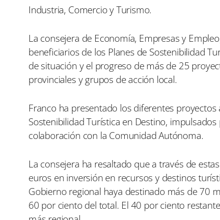
i
i
Industria, Comercio y Turismo.
r
r
e
e
n
n
La consejera de Economía, Empresas y Empleo, P
beneficiarios de los Planes de Sostenibilidad Tu
de situación y el progreso de más de 25 proyect
provinciales y grupos de acción local.
Franco ha presentado los diferentes proyectos
Sostenibilidad Turística en Destino, impulsados
colaboración con la Comunidad Autónoma.
La consejera ha resaltado que a través de esta
euros en inversión en recursos y destinos turís
Gobierno regional haya destinado más de 70 mil
60 por ciento del total. El 40 por ciento resta
más regional.