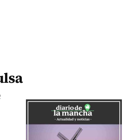
ulsa
e