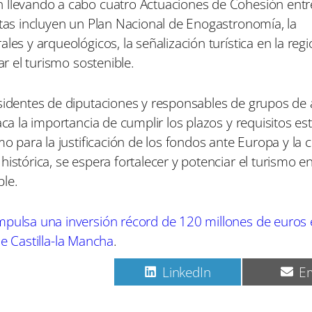
n llevando a cabo cuatro Actuaciones de Cohesión entr
stas incluyen un Plan Nacional de Enogastronomía, la
es y arqueológicos, la señalización turística en la regi
ar el turismo sostenible.
esidentes de diputaciones y responsables de grupos de 
aca la importancia de cumplir los plazos y requisitos es
mo para la justificación de los fondos ante Europa y la 
istórica, se espera fortalecer y potenciar el turismo en 
ble.
mpulsa una inversión récord de 120 millones de euros
de Castilla-la Mancha
.
C
C
C
Pinterest
LinkedIn
Em
o
o
o
m
m
m
p
p
p