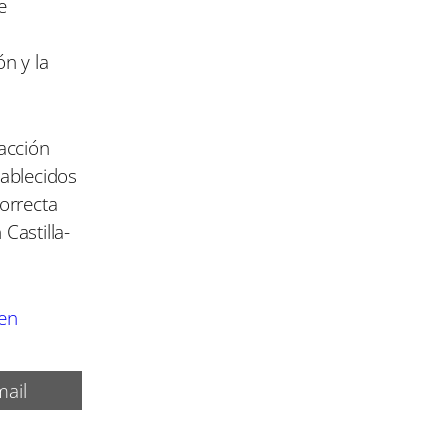
e
ón y la
acción
tablecidos
correcta
Castilla-
 en
ail