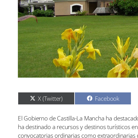
C
C
X (Twitter)
Facebook
o
o
m
m
p
p
El Gobierno de Castilla-La Mancha ha destacado
a
a
ha destinado a recursos y destinos turísticos e
r
r
t
t
convocatorias ordinarias como extraordinarias de