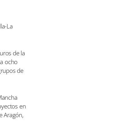
lla-La
uros de la
 a ocho
grupos de
 Mancha
oyectos en
e Aragón,