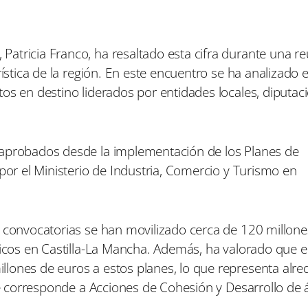
i
i
i
r
r
r
e
e
e
n
n
n
atricia Franco, ha resaltado esta cifra durante una r
rística de la región. En este encuentro se ha analizado 
os en destino liderados por entidades locales, diputac
 aprobados desde la implementación de los Planes de
 por el Ministerio de Industria, Comercio y Turismo en
s convocatorias se han movilizado cerca de 120 millone
ticos en Castilla-La Mancha. Además, ha valorado que e
lones de euros a estos planes, lo que representa alre
nte corresponde a Acciones de Cohesión y Desarrollo de