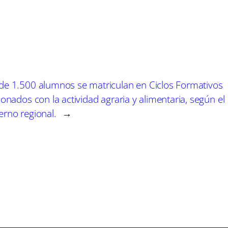
a
a
a
r
r
r
t
t
t
i
i
i
r
r
r
e
e
e
n
n
n
de 1.500 alumnos se matriculan en Ciclos Formativos
ionados con la actividad agraria y alimentaria, según el
erno regional.
→