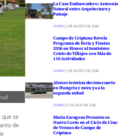
La Casa Embarcadero: Armonía
Natural entre Arquitectura y
Paisaje
ADMIN
|
2 DE AGOSTO DE 2026
Campo de Criptana Revela
Programa de Feria y Fiestas
2026 en Honor al Santísimo
Cristo de Villajos con Más de
110 Actividades
ADMIN
|
1 DE AGOSTO DE 2026
Alonso termina decimocuarto
en Hungría y mira ya a la
segunda mitad
ail
ADMIN
|
31 DE JULIO DE 2026
s que se
María Zaragoza Presenta su
Nuevo Corto en el Ciclo de Cine
tanto de
de Verano de Campo de
de
Criptana