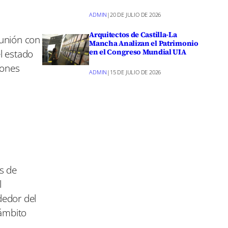
ADMIN
|
20 DE JULIO DE 2026
Arquitectos de Castilla-La
eunión con
Mancha Analizan el Patrimonio
el estado
en el Congreso Mundial UIA
iones
ADMIN
|
15 DE JULIO DE 2026
s de
l
dedor del
 ámbito