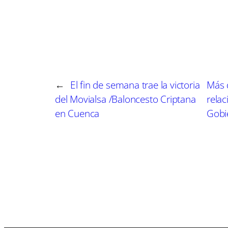
a
a
r
r
t
t
i
i
r
r
e
e
n
n
←
El fin de semana trae la victoria
Más 
del Movialsa /Baloncesto Criptana
relac
en Cuenca
Gobi