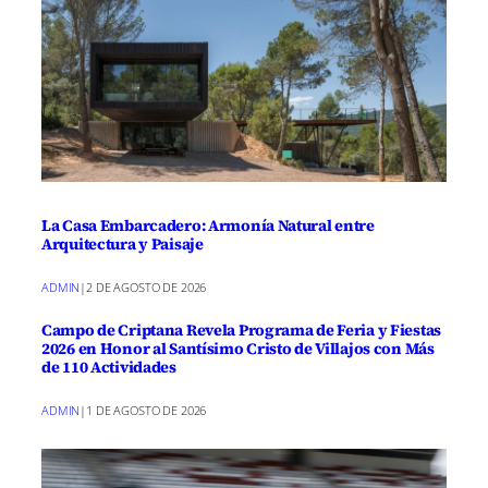
La Casa Embarcadero: Armonía Natural entre
Arquitectura y Paisaje
ADMIN
|
2 DE AGOSTO DE 2026
Campo de Criptana Revela Programa de Feria y Fiestas
2026 en Honor al Santísimo Cristo de Villajos con Más
de 110 Actividades
ADMIN
|
1 DE AGOSTO DE 2026