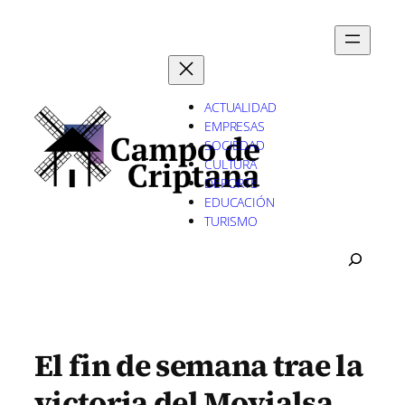
Saltar
al
contenido
ACTUALIDAD
EMPRESAS
SOCIEDAD
CULTURA
DEPORTE
EDUCACIÓN
TURISMO
B
U
S
C
A
R
El fin de semana trae la
victoria del Movialsa