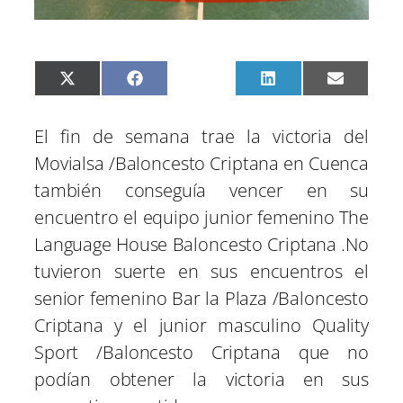
C
C
C
C
C
X
F
P
L
E
o
o
o
o
o
(
a
i
i
m
m
m
m
m
m
T
c
n
n
a
p
p
p
p
p
w
e
t
k
i
El fin de semana trae la victoria del
a
a
a
a
a
i
b
e
e
l
r
r
r
r
r
t
o
r
d
Movialsa /Baloncesto Criptana en Cuenca
t
t
t
t
t
t
o
e
I
i
i
i
i
i
e
k
s
n
también conseguía vencer en su
r
r
r
r
r
r
t
e
e
e
e
e
)
encuentro el equipo junior femenino The
n
n
n
n
n
Language House Baloncesto Criptana .No
tuvieron suerte en sus encuentros el
senior femenino Bar la Plaza /Baloncesto
Criptana y el junior masculino Quality
Sport /Baloncesto Criptana que no
podían obtener la victoria en sus