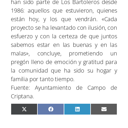
han sido parte de Los Bartoleros desde
1986: aquellos que estuvieron, quienes
están hoy, y los que vendrán. «Cada
proyecto se ha levantado con ilusión, con
esfuerzo y con la certeza de que juntos
sabemos estar en las buenas y en las
malas», concluye, prometiendo un
pregón lleno de emoción y gratitud para
la comunidad que ha sido su hogar y
familia por tanto tiempo.
Fuente: Ayuntamiento de Campo de
Criptana.
C
C
C
C
X
F
L
E
o
o
o
o
(
a
i
m
m
m
m
m
T
c
n
a
p
p
p
p
w
e
k
i
a
a
a
a