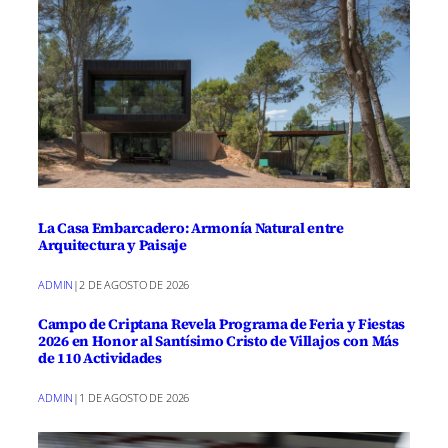
La Casa Embarcadero: Armonía Natural entre
Arquitectura y Paisaje
ADMIN
|
2 DE AGOSTO DE 2026
Campo de Criptana Revela Programa de Feria y Fiestas
2026 en Honor al Santísimo Cristo de Villajos con Más
de 110 Actividades
ADMIN
|
1 DE AGOSTO DE 2026