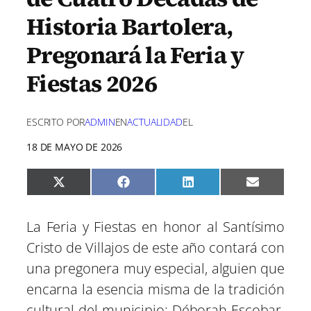
Historia Bartolera,
Pregonará la Feria y
Fiestas 2026
ESCRITO POR
ADMIN
EN
ACTUALIDAD
EL
18 DE MAYO DE 2026
C
C
C
C
X
F
L
E
o
o
o
o
(
a
i
m
m
m
m
m
T
c
n
a
p
p
p
p
w
e
k
i
La Feria y Fiestas en honor al Santísimo
a
a
a
a
i
b
e
l
r
r
r
r
t
o
d
Cristo de Villajos de este año contará con
t
t
t
t
t
o
I
i
i
i
i
e
k
n
una pregonera muy especial, alguien que
r
r
r
r
r
e
e
e
e
)
encarna la esencia misma de la tradición
n
n
n
n
cultural del municipio: Déborah Escobar.