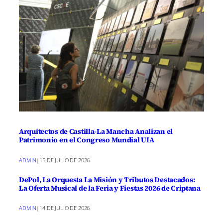
Arquitectos de Castilla-La Mancha Analizan el
Patrimonio en el Congreso Mundial UIA
ADMIN
|
15 DE JULIO DE 2026
DePol, La Orquesta La Misión y Tributos Destacados:
La Oferta Musical de la Feria y Fiestas 2026 de Criptana
ADMIN
|
14 DE JULIO DE 2026