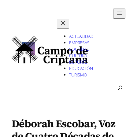
Saltar
al
contenido
ACTUALIDAD
EMPRESAS
SOCIEDAD
CULTURA
DEPORTE
EDUCACIÓN
TURISMO
B
U
S
C
A
R
Déborah Escobar, Voz
de Cuatro Décadas de