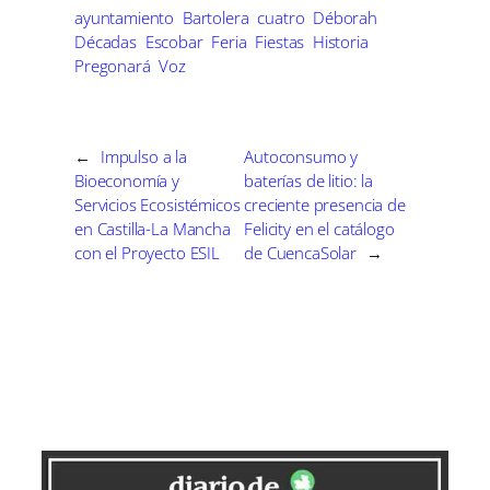
i
b
e
l
r
r
r
r
t
o
d
ayuntamiento
Bartolera
cuatro
Déborah
t
t
t
t
t
o
I
Décadas
Escobar
Feria
Fiestas
Historia
i
i
i
i
e
k
n
r
r
r
r
Pregonará
Voz
r
e
e
e
e
)
n
n
n
n
←
Impulso a la
Autoconsumo y
Bioeconomía y
baterías de litio: la
Servicios Ecosistémicos
creciente presencia de
en Castilla-La Mancha
Felicity en el catálogo
con el Proyecto ESIL
de CuencaSolar
→