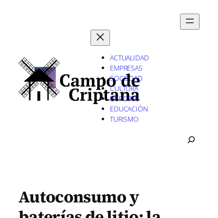
Saltar
al
contenido
ACTUALIDAD
EMPRESAS
SOCIEDAD
CULTURA
DEPORTE
EDUCACIÓN
TURISMO
B
U
S
C
A
R
Autoconsumo y
baterías de litio: la