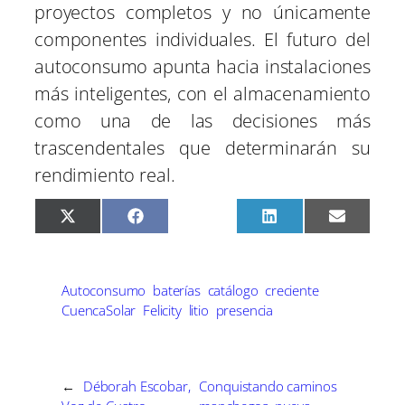
proyectos completos y no únicamente
componentes individuales. El futuro del
autoconsumo apunta hacia instalaciones
más inteligentes, con el almacenamiento
como una de las decisiones más
trascendentales que determinarán su
rendimiento real.
C
C
C
C
C
X
F
P
L
E
o
o
o
o
o
(
a
i
i
m
m
m
m
m
m
T
c
n
n
a
p
p
p
p
p
w
e
t
k
i
a
a
a
a
a
i
b
e
e
l
r
r
r
r
r
t
o
r
d
Autoconsumo
baterías
catálogo
creciente
t
t
t
t
t
t
o
e
I
CuencaSolar
Felicity
litio
presencia
i
i
i
i
i
e
k
s
n
r
r
r
r
r
r
t
e
e
e
e
e
)
n
n
n
n
n
←
Déborah Escobar,
Conquistando caminos