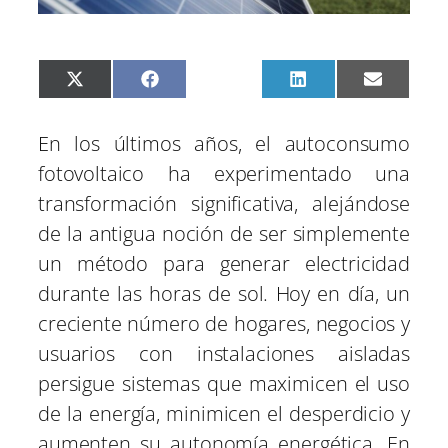
C
C
C
C
C
X
F
P
L
E
o
o
o
o
o
(
a
i
i
m
m
m
m
m
m
T
c
n
n
a
p
p
p
p
p
w
e
t
k
i
En los últimos años, el autoconsumo
a
a
a
a
a
i
b
e
e
l
r
r
r
r
r
t
o
r
d
fotovoltaico ha experimentado una
t
t
t
t
t
t
o
e
I
i
i
i
i
i
e
k
s
n
transformación significativa, alejándose
r
r
r
r
r
r
t
e
e
e
e
e
)
de la antigua noción de ser simplemente
n
n
n
n
n
un método para generar electricidad
durante las horas de sol. Hoy en día, un
creciente número de hogares, negocios y
usuarios con instalaciones aisladas
persigue sistemas que maximicen el uso
de la energía, minimicen el desperdicio y
aumenten su autonomía energética. En