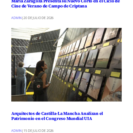
María Zaragoza Presenta su Nuevo Corto en el Ciclo de
Cine de Verano de Campo de Criptana
ADMIN
|
20 DE JULIO DE 2026
Arquitectos de Castilla-La Mancha Analizan el
Patrimonio en el Congreso Mundial UIA
ADMIN
|
15 DE JULIO DE 2026