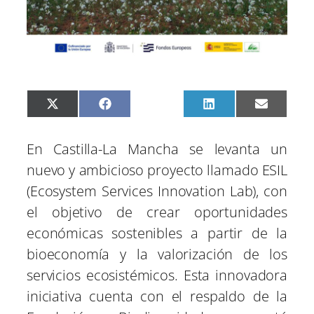
C
C
C
C
C
X
F
P
L
E
o
o
o
o
o
(
a
i
i
m
m
m
m
m
m
T
c
n
n
a
p
p
p
p
p
w
e
t
k
i
En Castilla-La Mancha se levanta un
a
a
a
a
a
i
b
e
e
l
r
r
r
r
r
t
o
r
d
nuevo y ambicioso proyecto llamado ESIL
t
t
t
t
t
t
o
e
I
i
i
i
i
i
e
k
s
n
(Ecosystem Services Innovation Lab), con
r
r
r
r
r
r
t
e
e
e
e
e
)
el objetivo de crear oportunidades
n
n
n
n
n
económicas sostenibles a partir de la
bioeconomía y la valorización de los
servicios ecosistémicos. Esta innovadora
iniciativa cuenta con el respaldo de la