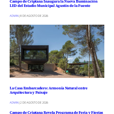
Campo de Criptana Inaugura la Nueva Iluminación
LED del Estadio Municipal Agustín de la Fuente
ADMIN
|
8 DE AGOSTO DE 2026
La Casa Embarcadero: Armonía Natural entre
Arquitectura y Paisaje
ADMIN
|
2 DE AGOSTO DE 2026
Campo de Criptana Revela Programa de Feria y Fiestas