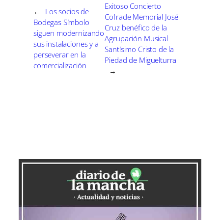
e
e
e
e
e
)
Exitoso Concierto
←
Los socios de
n
n
n
n
n
Cofrade Memorial José
Bodegas Símbolo
Cruz benéfico de la
siguen modernizando
Agrupación Musical
sus instalaciones y a
Santísimo Cristo de la
perseverar en la
Piedad de Miguelturra
comercialización
→