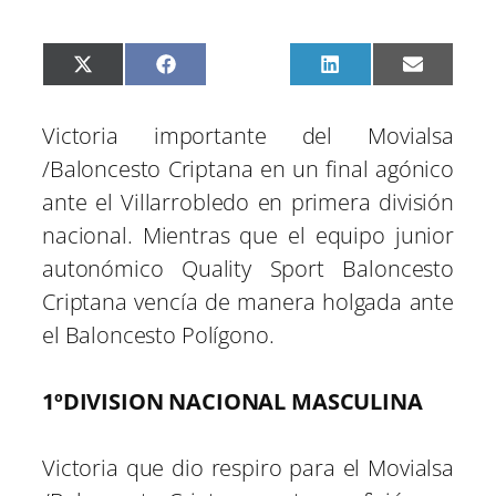
C
C
C
C
C
X
F
P
L
E
o
o
o
o
o
(
a
i
i
m
m
m
m
m
m
T
c
n
n
a
p
p
p
p
p
w
e
t
k
i
Victoria importante del Movialsa
a
a
a
a
a
i
b
e
e
l
r
r
r
r
r
t
o
r
d
/Baloncesto Criptana en un final agónico
t
t
t
t
t
t
o
e
I
i
i
i
i
i
e
k
s
n
ante el Villarrobledo en primera división
r
r
r
r
r
r
t
e
e
e
e
e
)
nacional. Mientras que el equipo junior
n
n
n
n
n
autonómico Quality Sport Baloncesto
Criptana vencía de manera holgada ante
el Baloncesto Polígono.
1ºDIVISION NACIONAL MASCULINA
Victoria que dio respiro para el Movialsa