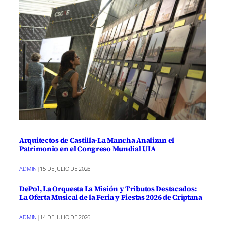
Arquitectos de Castilla-La Mancha Analizan el
Patrimonio en el Congreso Mundial UIA
ADMIN
|
15 DE JULIO DE 2026
DePol, La Orquesta La Misión y Tributos Destacados:
La Oferta Musical de la Feria y Fiestas 2026 de Criptana
ADMIN
|
14 DE JULIO DE 2026