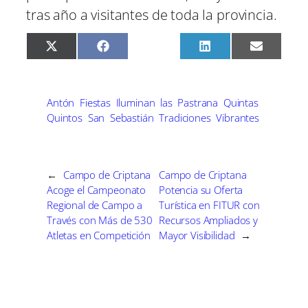
tras año a visitantes de toda la provincia.
C
C
C
C
C
X
F
P
L
E
o
o
o
o
o
(
a
i
i
m
m
m
m
m
m
T
c
n
n
a
p
p
p
p
p
w
e
t
k
i
a
a
a
a
a
i
b
e
e
l
r
r
r
r
r
t
o
r
d
Antón
Fiestas
Iluminan
las
Pastrana
Quintas
t
t
t
t
t
t
o
e
I
Quintos
San
Sebastián
Tradiciones
Vibrantes
i
i
i
i
i
e
k
s
n
r
r
r
r
r
r
t
e
e
e
e
e
)
n
n
n
n
n
←
Campo de Criptana
Campo de Criptana
Acoge el Campeonato
Potencia su Oferta
Regional de Campo a
Turística en FITUR con
Través con Más de 530
Recursos Ampliados y
Atletas en Competición
Mayor Visibilidad
→