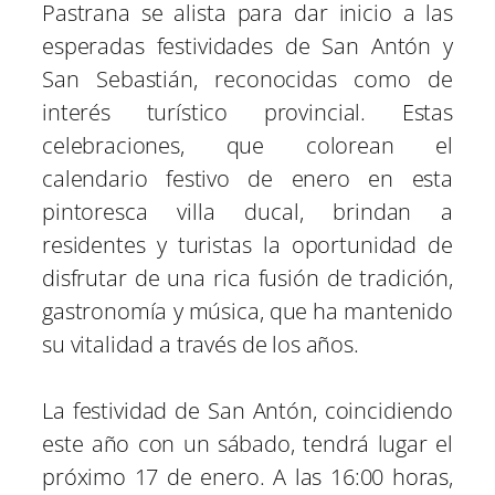
Pastrana se alista para dar inicio a las
a
a
a
a
a
i
b
e
e
l
r
r
r
r
r
t
o
r
d
esperadas festividades de San Antón y
t
t
t
t
t
t
o
e
I
i
i
i
i
i
e
k
s
n
San Sebastián, reconocidas como de
r
r
r
r
r
r
t
e
e
e
e
e
)
interés turístico provincial. Estas
n
n
n
n
n
celebraciones, que colorean el
calendario festivo de enero en esta
pintoresca villa ducal, brindan a
residentes y turistas la oportunidad de
disfrutar de una rica fusión de tradición,
gastronomía y música, que ha mantenido
su vitalidad a través de los años.
La festividad de San Antón, coincidiendo
este año con un sábado, tendrá lugar el
próximo 17 de enero. A las 16:00 horas,