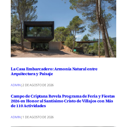
La Casa Embarcadero: Armonía Natural entre
Arquitectura y Paisaje
ADMIN
|
2 DE AGOSTO DE 2026
Campo de Criptana Revela Programa de Feria y Fiestas
2026 en Honor al Santísimo Cristo de Villajos con Más
de 110 Actividades
ADMIN
|
1 DE AGOSTO DE 2026