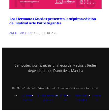
Los Hermanos Guedes presentan la séptima edición
del Festival Arte Entre Gigantes
ANGEL CARRERO
|
13 DE JULIO DE 2026
Campodecriptana.net es un medio de Medios y Redes
dependiente de Diario de la Mancha
© 1995-2026 Color Vivo Internet. Otros contenidos se cita fuente.
Quiénes
Enviar notas de
Publicid
Privacidad y
Contac
somos
prensa
ad
Cookies
to