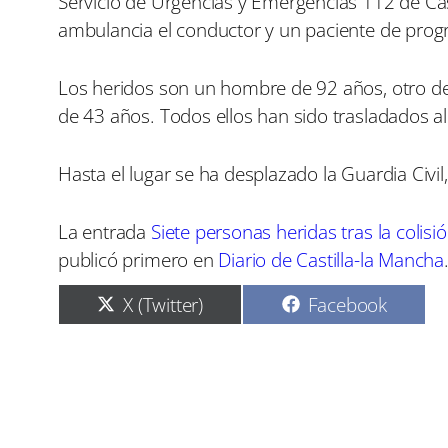
Servicio de Urgencias y Emergencias 112 de Cas
ambulancia el conductor y un paciente de pro
Los heridos son un hombre de 92 años, otro de
de 43 años. Todos ellos han sido trasladados a
Hasta el lugar se ha desplazado la Guardia Civ
La entrada
Siete personas heridas tras la coli
publicó primero en
Diario de Castilla-la Mancha
C
C
X (Twitter)
Facebook
o
o
m
m
p
p
a
a
r
r
t
t
i
i