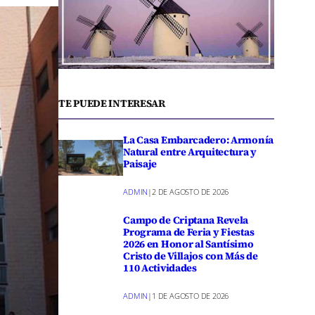
TE PUEDE INTERESAR
La Casa Embarcadero: Armonía
Natural entre Arquitectura y
Paisaje
ADMIN
|
2 DE AGOSTO DE 2026
Campo de Criptana Revela
Programa de Feria y Fiestas
2026 en Honor al Santísimo
Cristo de Villajos con Más de
110 Actividades
ADMIN
|
1 DE AGOSTO DE 2026