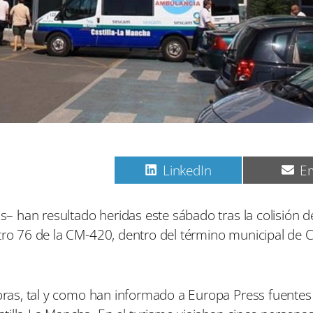
C
C
C
Pinterest
LinkedIn
Em
o
o
o
m
m
m
p
p
p
os– han resultado heridas este sábado tras la colisión 
a
a
a
etro 76 de la CM-420, dentro del término municipal de
r
r
r
t
t
t
i
i
i
r
r
r
e
e
e
horas, tal y como han informado a Europa Press fuentes
n
n
n