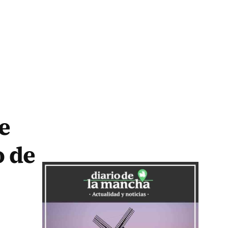
e
 de