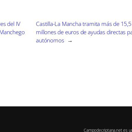
r
r
r
e
e
e
n
n
n
es del IV
Castilla-La Mancha tramita más de 15,5
 Manchego
millones de euros de ayudas directas p
autónomos
→
Campodecriptana.net es u