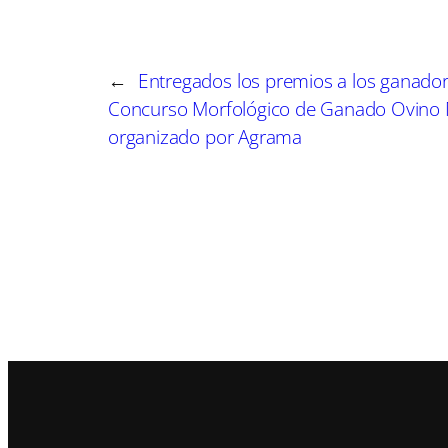
r
r
e
e
n
n
←
Entregados los premios a los ganador
Concurso Morfológico de Ganado Ovino
organizado por Agrama