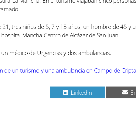
tilla-La Mancha. En el turismo viajaban cinco personas
gramado.
 21, tres niños de 5, 7 y 13 años, un hombre de 45 y 
l hospital Mancha Centro de Alcázar de San Juan.
il, un médico de Urgencias y dos ambulancias.
sión de un turismo y una ambulancia en Campo de Cript
.
C
C
C
Pinterest
LinkedIn
Em
o
o
o
m
m
m
p
p
p
a
a
a
r
r
r
t
t
t
i
i
i