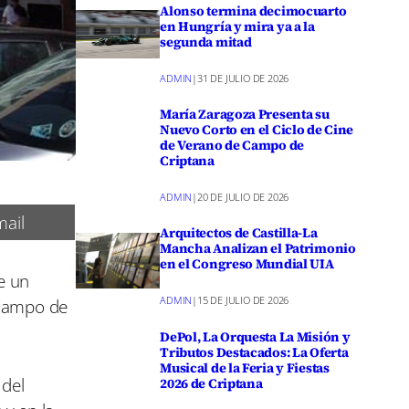
Alonso termina decimocuarto
en Hungría y mira ya a la
segunda mitad
ADMIN
|
31 DE JULIO DE 2026
María Zaragoza Presenta su
Nuevo Corto en el Ciclo de Cine
de Verano de Campo de
Criptana
ADMIN
|
20 DE JULIO DE 2026
ail
Arquitectos de Castilla-La
Mancha Analizan el Patrimonio
en el Congreso Mundial UIA
de un
ADMIN
|
15 DE JULIO DE 2026
 Campo de
DePol, La Orquesta La Misión y
Tributos Destacados: La Oferta
Musical de la Feria y Fiestas
 del
2026 de Criptana