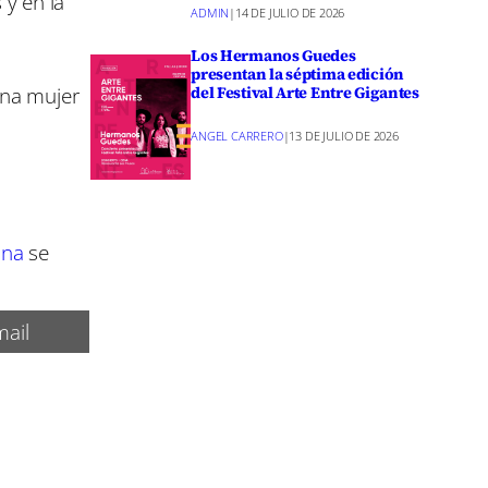
 y en la
ADMIN
|
14 DE JULIO DE 2026
Los Hermanos Guedes
presentan la séptima edición
una mujer
del Festival Arte Entre Gigantes
ANGEL CARRERO
|
13 DE JULIO DE 2026
ana
se
ail