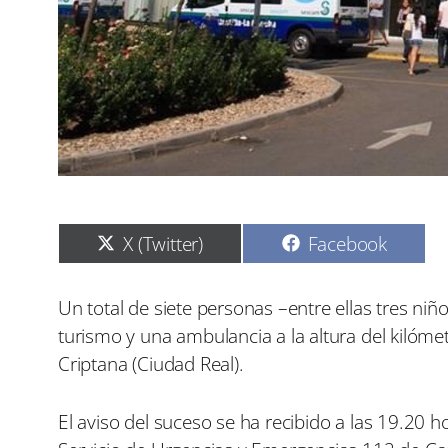
C
C
X (Twitter)
Facebook
o
o
m
m
p
p
Un total de siete personas –entre ellas tres niñ
a
a
turismo y una ambulancia a la altura del kilóm
r
r
t
t
Criptana (Ciudad Real).
i
i
r
r
e
e
El aviso del suceso se ha recibido a las 19.20 
n
n