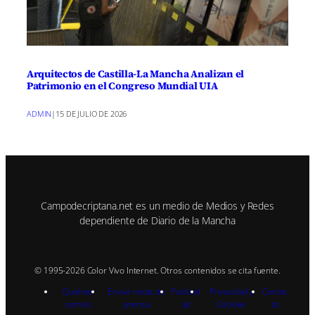
Arquitectos de Castilla-La Mancha Analizan el
Patrimonio en el Congreso Mundial UIA
ADMIN
|
15 DE JULIO DE 2026
Campodecriptana.net es un medio de Medios y Redes
dependiente de Diario de la Mancha
© 1995-2026 Color Vivo Internet. Otros contenidos se cita fuente.
Quiénes
Enviar notas de
Publicid
Privacidad y
Contac
somos
prensa
ad
Cookies
to