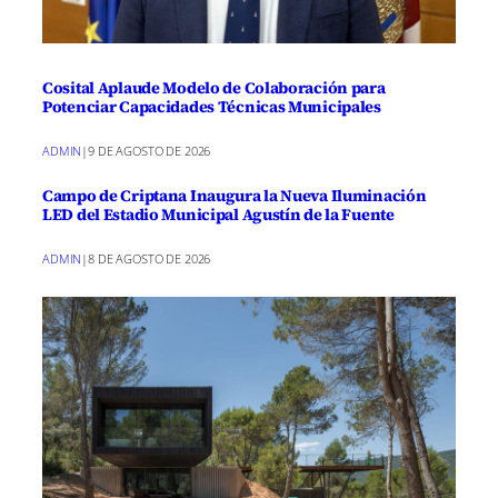
Cosital Aplaude Modelo de Colaboración para
Potenciar Capacidades Técnicas Municipales
ADMIN
|
9 DE AGOSTO DE 2026
Campo de Criptana Inaugura la Nueva Iluminación
LED del Estadio Municipal Agustín de la Fuente
ADMIN
|
8 DE AGOSTO DE 2026