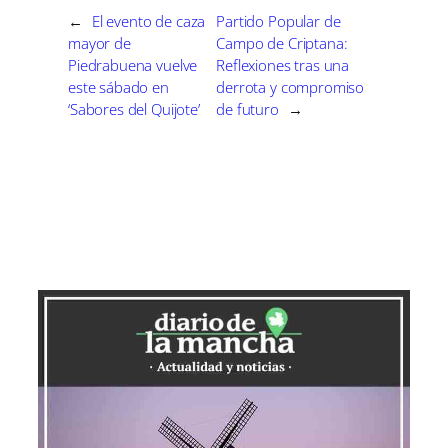
r
r
r
r
r
r
t
e
e
e
e
e
)
←
El evento de caza
Partido Popular de
n
n
n
n
n
mayor de
Campo de Criptana:
Piedrabuena vuelve
Reflexiones tras una
este sábado en
derrota y compromiso
‘Sabores del Quijote’
de futuro
→