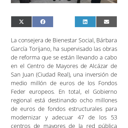
C
C
C
C
C
X
F
P
L
E
o
o
o
o
o
(
a
i
i
m
m
m
m
m
m
T
c
n
n
a
p
p
p
p
p
w
e
t
k
i
La consejera de Bienestar Social, Bárbara
a
a
a
a
a
i
b
e
e
l
r
r
r
r
r
t
o
r
d
García Torijano, ha supervisado las obras
t
t
t
t
t
t
o
e
I
i
i
i
i
i
e
k
s
n
de reforma que se están llevando a cabo
r
r
r
r
r
r
t
e
e
e
e
e
)
en el Centro de Mayores de Alcázar de
n
n
n
n
n
San Juan (Ciudad Real), una inversión de
medio millón de euros de los Fondos
Feder europeos. En total, el Gobierno
regional está destinando ocho millones
de euros de fondos estructurales para
modernizar y adecuar 47 de los 53
centros de mayores de la red pública