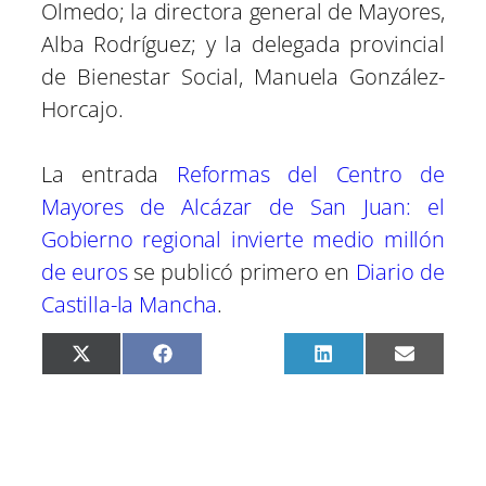
Olmedo; la directora general de Mayores,
Alba Rodríguez; y la delegada provincial
de Bienestar Social, Manuela González-
Horcajo.
La entrada
Reformas del Centro de
Mayores de Alcázar de San Juan: el
Gobierno regional invierte medio millón
de euros
se publicó primero en
Diario de
Castilla-la Mancha
.
C
C
C
C
C
X
F
P
L
E
o
o
o
o
o
(
a
i
i
m
m
m
m
m
m
T
c
n
n
a
p
p
p
p
p
w
e
t
k
i
a
a
a
a
a
i
b
e
e
l
r
r
r
r
r
t
o
r
d
t
t
t
t
t
t
o
e
I
i
i
i
i
i
e
k
s
n