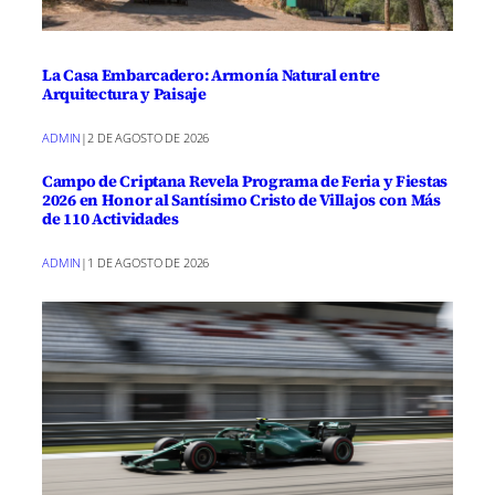
La Casa Embarcadero: Armonía Natural entre
Arquitectura y Paisaje
ADMIN
|
2 DE AGOSTO DE 2026
Campo de Criptana Revela Programa de Feria y Fiestas
2026 en Honor al Santísimo Cristo de Villajos con Más
de 110 Actividades
ADMIN
|
1 DE AGOSTO DE 2026