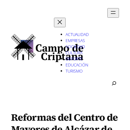
Saltar
al
contenido
ACTUALIDAD
EMPRESAS
SOCIEDAD
CULTURA
DEPORTE
EDUCACIÓN
TURISMO
B
U
S
C
A
R
Reformas del Centro de
Mayores de Alcázar de