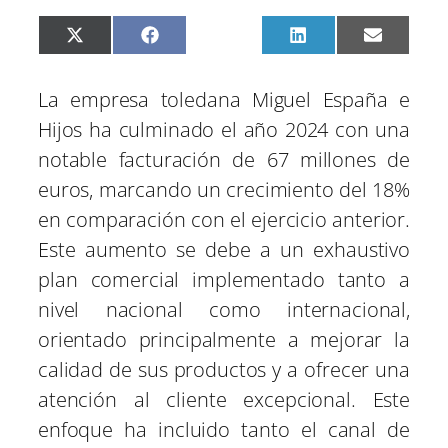
C
C
C
C
C
X
F
P
L
E
o
o
o
o
o
(
a
i
i
m
m
m
m
m
m
T
c
n
n
a
p
p
p
p
p
w
e
t
k
i
La empresa toledana Miguel España e
a
a
a
a
a
i
b
e
e
l
r
r
r
r
r
t
o
r
d
Hijos ha culminado el año 2024 con una
t
t
t
t
t
t
o
e
I
i
i
i
i
i
e
k
s
n
notable facturación de 67 millones de
r
r
r
r
r
r
t
e
e
e
e
e
)
euros, marcando un crecimiento del 18%
n
n
n
n
n
en comparación con el ejercicio anterior.
Este aumento se debe a un exhaustivo
plan comercial implementado tanto a
nivel nacional como internacional,
orientado principalmente a mejorar la
calidad de sus productos y a ofrecer una
atención al cliente excepcional. Este
enfoque ha incluido tanto el canal de