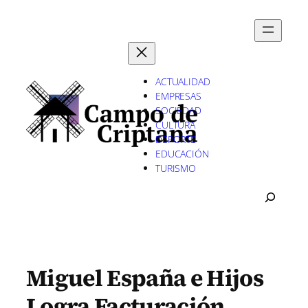
Saltar
al
contenido
ACTUALIDAD
EMPRESAS
SOCIEDAD
CULTURA
DEPORTE
EDUCACIÓN
TURISMO
B
U
S
C
A
R
Miguel España e Hijos
Logra Facturación