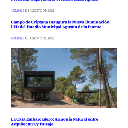
ADMIN
|
9 DE AGOSTO DE 2026
Campo de Criptana Inaugura la Nueva Iluminación
LED del Estadio Municipal Agustín de la Fuente
ADMIN
|
8 DE AGOSTO DE 2026
La Casa Embarcadero: Armonía Natural entre
Arquitectura y Paisaje