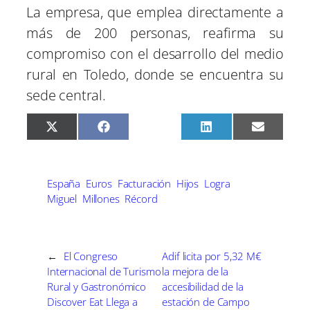
La empresa, que emplea directamente a
más de 200 personas, reafirma su
compromiso con el desarrollo del medio
rural en Toledo, donde se encuentra su
sede central.
C
C
C
C
C
X
F
P
L
E
o
o
o
o
o
(
a
i
i
m
m
m
m
m
m
T
c
n
n
a
p
p
p
p
p
w
e
t
k
i
a
a
a
a
a
i
b
e
e
l
r
r
r
r
r
t
o
r
d
España
Euros
Facturación
Hijos
Logra
t
t
t
t
t
t
o
e
I
Miguel
Millones
Récord
i
i
i
i
i
e
k
s
n
r
r
r
r
r
r
t
e
e
e
e
e
)
n
n
n
n
n
←
El Congreso
Adif licita por 5,32 M€
Internacional de Turismo
la mejora de la
Rural y Gastronómico
accesibilidad de la
Discover Eat Llega a
estación de Campo