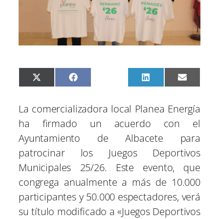
C
C
C
C
C
X
F
P
L
E
o
o
o
o
o
(
a
i
i
m
m
m
m
m
m
T
c
n
n
a
p
p
p
p
p
w
e
t
k
i
La comercializadora local Planea Energía
a
a
a
a
a
i
b
e
e
l
r
r
r
r
r
t
o
r
d
ha firmado un acuerdo con el
t
t
t
t
t
t
o
e
I
i
i
i
i
i
e
k
s
n
Ayuntamiento de Albacete para
r
r
r
r
r
r
t
e
e
e
e
e
)
patrocinar los Juegos Deportivos
n
n
n
n
n
Municipales 25/26. Este evento, que
congrega anualmente a más de 10.000
participantes y 50.000 espectadores, verá
su título modificado a «Juegos Deportivos