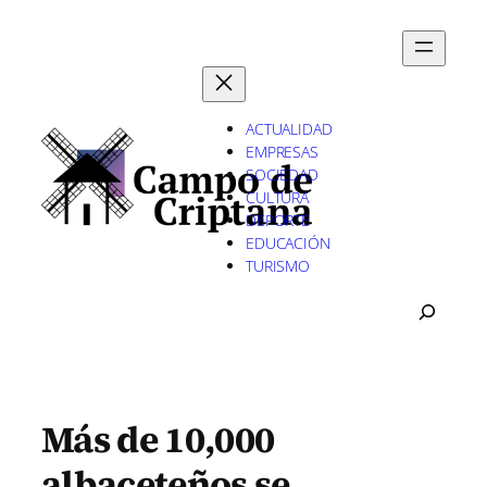
Saltar
al
contenido
ACTUALIDAD
EMPRESAS
SOCIEDAD
CULTURA
DEPORTE
EDUCACIÓN
TURISMO
B
U
S
C
A
R
Más de 10,000
albaceteños se