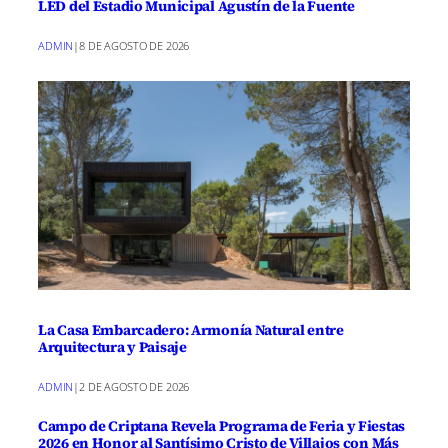
LED del Estadio Municipal Agustín de la Fuente
ADMIN
|
8 DE AGOSTO DE 2026
La Casa Embarcadero: Armonía Natural entre
Arquitectura y Paisaje
ADMIN
|
2 DE AGOSTO DE 2026
Campo de Criptana Revela Programa de Feria y Fiestas
2026 en Honor al Santísimo Cristo de Villajos con Más