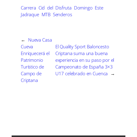
a
a
a
a
a
i
b
e
e
l
r
r
r
r
r
t
o
r
d
Carrera
Cid
del
Disfruta
Domingo
Este
t
t
t
t
t
t
o
e
I
Jadraque
MTB
Senderos
i
i
i
i
i
e
k
s
n
r
r
r
r
r
r
t
e
e
e
e
e
)
n
n
n
n
n
←
Nueva Casa
Cueva
El Quality Sport Baloncesto
Enriquecerá el
Criptana suma una buena
Patrimonio
experiencia en su paso por el
Turístico de
Campeonato de España 3×3
Campo de
U17 celebrado en Cuenca
→
Criptana