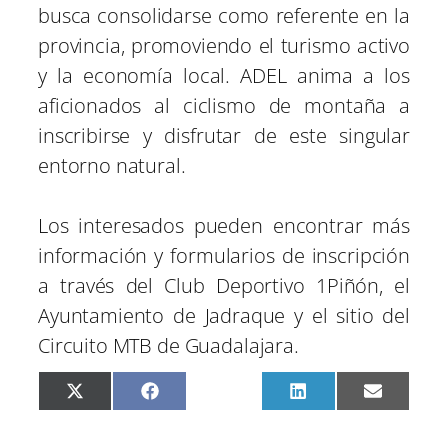
busca consolidarse como referente en la
provincia, promoviendo el turismo activo
y la economía local. ADEL anima a los
aficionados al ciclismo de montaña a
inscribirse y disfrutar de este singular
entorno natural.
Los interesados pueden encontrar más
información y formularios de inscripción
a través del Club Deportivo 1Piñón, el
Ayuntamiento de Jadraque y el sitio del
Circuito MTB de Guadalajara.
C
C
C
C
C
X
F
P
L
E
o
o
o
o
o
(
a
i
i
m
m
m
m
m
m
T
c
n
n
a
p
p
p
p
p
w
e
t
k
i