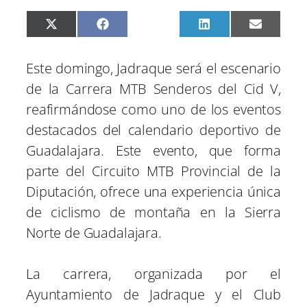
C
C
C
C
C
X
F
P
L
E
o
o
o
o
o
(
a
i
i
m
m
m
m
m
m
T
c
n
n
a
p
p
p
p
p
w
e
t
k
i
Este domingo, Jadraque será el escenario
a
a
a
a
a
i
b
e
e
l
r
r
r
r
r
t
o
r
d
de la Carrera MTB Senderos del Cid V,
t
t
t
t
t
t
o
e
I
i
i
i
i
i
e
k
s
n
reafirmándose como uno de los eventos
r
r
r
r
r
r
t
e
e
e
e
e
)
destacados del calendario deportivo de
n
n
n
n
n
Guadalajara. Este evento, que forma
parte del Circuito MTB Provincial de la
Diputación, ofrece una experiencia única
de ciclismo de montaña en la Sierra
Norte de Guadalajara.
La carrera, organizada por el
Ayuntamiento de Jadraque y el Club