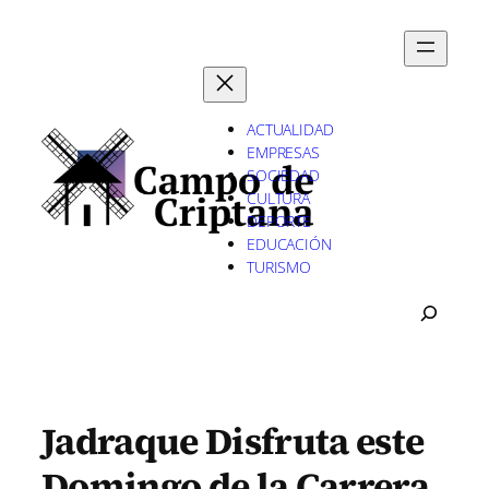
Saltar
al
contenido
ACTUALIDAD
EMPRESAS
SOCIEDAD
CULTURA
DEPORTE
EDUCACIÓN
TURISMO
B
U
S
C
A
R
Jadraque Disfruta este
Domingo de la Carrera