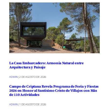
La Casa Embarcadero: Armonía Natural entre
Arquitectura y Paisaje
ADMIN
|
2 DE AGOSTO DE 2026
Campo de Criptana Revela Programa de Feria y Fiestas
2026 en Honor al Santísimo Cristo de Villajos con Más
de 110 Actividades
ADMIN
|
1 DE AGOSTO DE 2026