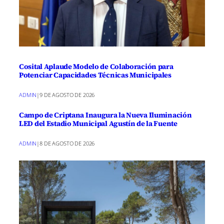
Cosital Aplaude Modelo de Colaboración para
Potenciar Capacidades Técnicas Municipales
ADMIN
|
9 DE AGOSTO DE 2026
Campo de Criptana Inaugura la Nueva Iluminación
LED del Estadio Municipal Agustín de la Fuente
ADMIN
|
8 DE AGOSTO DE 2026