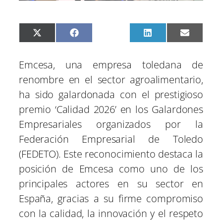
C
C
C
C
C
X
F
P
L
E
o
o
o
o
o
(
a
i
i
m
m
m
m
m
m
T
c
n
n
a
p
p
p
p
p
w
e
t
k
i
Emcesa, una empresa toledana de
a
a
a
a
a
i
b
e
e
l
r
r
r
r
r
t
o
r
d
renombre en el sector agroalimentario,
t
t
t
t
t
t
o
e
I
i
i
i
i
i
e
k
s
n
ha sido galardonada con el prestigioso
r
r
r
r
r
r
t
e
e
e
e
e
)
premio ‘Calidad 2026’ en los Galardones
n
n
n
n
n
Empresariales organizados por la
Federación Empresarial de Toledo
(FEDETO). Este reconocimiento destaca la
posición de Emcesa como uno de los
principales actores en su sector en
España, gracias a su firme compromiso
con la calidad, la innovación y el respeto