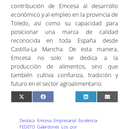
contribución de Emcesa al desarrollo
económico y al empleo en la provincia de
Toledo, así como su capacidad para
posicionar una marca de calidad
reconocida en toda España desde
Castilla-La Mancha. De esta manera,
Emcesa no solo se dedica a la
producción de alimentos, sino que
también cultiva confianza, tradición y
futuro en el sector agroalimentario.
C
C
C
C
C
X
F
P
L
E
o
o
o
o
o
(
a
i
i
m
m
m
m
m
m
T
c
n
n
a
p
p
p
p
p
w
e
t
k
i
a
a
a
a
a
i
b
e
e
l
r
r
r
r
r
t
o
r
d
Destaca
Emcesa
Empresarial
Excelencia
t
t
t
t
t
t
o
e
I
FEDETO
Galardones
Los
por
i
i
i
i
i
e
k
s
n