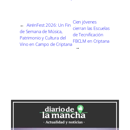
r
r
r
r
r
r
t
e
e
e
e
e
)
n
n
n
n
n
Cien jóvenes
←
AirénFest 2026: Un Fin
cierran las Escuelas
de Semana de Música,
de Tecnificación
Patrimonio y Cultura del
FBCLM en Criptana
Vino en Campo de Criptana
→