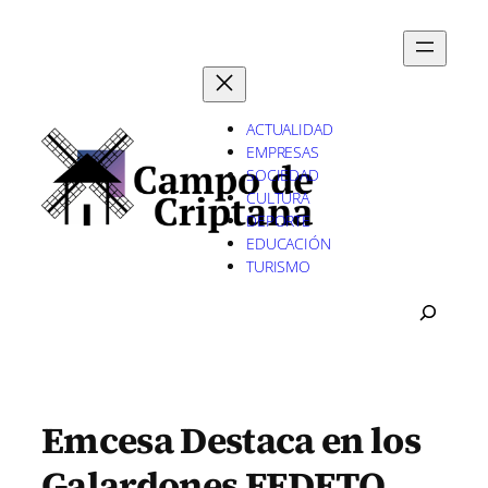
Saltar
al
contenido
ACTUALIDAD
EMPRESAS
SOCIEDAD
CULTURA
DEPORTE
EDUCACIÓN
TURISMO
B
U
S
C
A
R
Emcesa Destaca en los
Galardones FEDETO