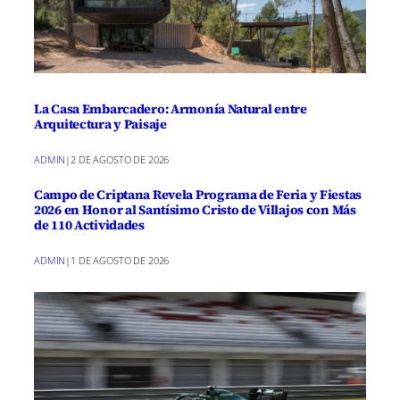
La Casa Embarcadero: Armonía Natural entre
Arquitectura y Paisaje
ADMIN
|
2 DE AGOSTO DE 2026
Campo de Criptana Revela Programa de Feria y Fiestas
2026 en Honor al Santísimo Cristo de Villajos con Más
de 110 Actividades
ADMIN
|
1 DE AGOSTO DE 2026