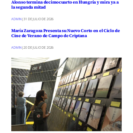
Alonso termina decimocuarto en Hungría y mira ya a
la segunda mitad
ADMIN
|
31 DE JULIO DE 2026
María Zaragoza Presenta su Nuevo Corto en el Ciclo de
Cine de Verano de Campo de Criptana
ADMIN
|
20 DE JULIO DE 2026