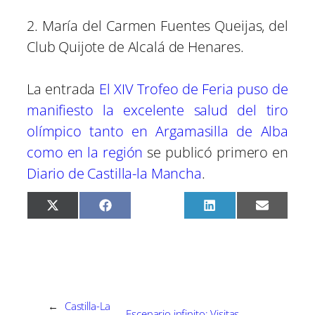
2. María del Carmen Fuentes Queijas, del
Club Quijote de Alcalá de Henares.
La entrada
El XIV Trofeo de Feria puso de
manifiesto la excelente salud del tiro
olímpico tanto en Argamasilla de Alba
como en la región
se publicó primero en
Diario de Castilla-la Mancha
.
C
C
C
C
C
X
F
P
L
E
o
o
o
o
o
(
a
i
i
m
m
m
m
m
m
T
c
n
n
a
p
p
p
p
p
w
e
t
k
i
a
a
a
a
a
i
b
e
e
l
r
r
r
r
r
t
o
r
d
t
t
t
t
t
t
o
e
I
i
i
i
i
i
e
k
s
n
r
r
r
r
r
r
t
e
e
e
e
e
)
←
Castilla-La
Escenario infinito: Visitas
n
n
n
n
n