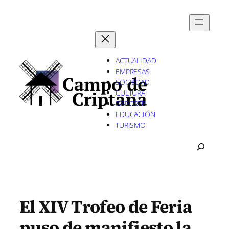
Saltar
al
contenido
ACTUALIDAD
EMPRESAS
SOCIEDAD
CULTURA
DEPORTE
EDUCACIÓN
TURISMO
B
U
S
C
A
R
El XIV Trofeo de Feria
puso de manifiesto la