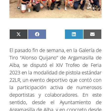
C
C
C
C
C
X
F
P
L
E
o
o
o
o
o
(
a
i
i
m
m
m
m
m
m
T
c
n
n
a
p
p
p
p
p
w
e
t
k
i
El pasado fin de semana, en la Galería de
a
a
a
a
a
i
b
e
e
l
r
r
r
r
r
t
o
r
d
Tiro “Alonso Quijano” de Argamasilla de
t
t
t
t
t
t
o
e
I
i
i
i
i
i
e
k
s
n
Alba, se disputó el XIV Trofeo de Feria
r
r
r
r
r
r
t
e
e
e
e
e
)
2023 en la modalidad de pistola estándar
n
n
n
n
n
22LR, un evento deportivo que contó con
la participación activa de numerosos
deportistas y colaboradores. En este
sentido, desde el Ayuntamiento de
Argamasilla de Alba, y en concreto desde