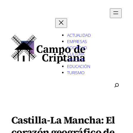
Saltar
al
contenido
ACTUALIDAD
EMPRESAS
SOCIEDAD
CULTURA
DEPORTE
EDUCACIÓN
TURISMO
B
U
S
C
A
R
Castilla-La Mancha: El
corazón geográfico de