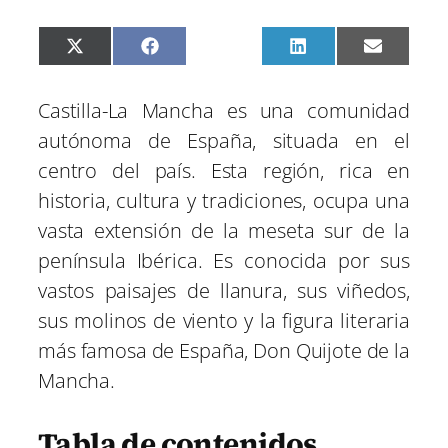
C
C
C
C
C
X
F
P
L
E
o
o
o
o
o
(
a
i
i
m
m
m
m
m
m
T
c
n
n
a
p
p
p
p
p
w
e
t
k
i
Castilla-La Mancha es una comunidad
a
a
a
a
a
i
b
e
e
l
r
r
r
r
r
t
o
r
d
autónoma de España, situada en el
t
t
t
t
t
t
o
e
I
i
i
i
i
i
e
k
s
n
centro del país. Esta región, rica en
r
r
r
r
r
r
t
e
e
e
e
e
)
historia, cultura y tradiciones, ocupa una
n
n
n
n
n
vasta extensión de la meseta sur de la
península Ibérica. Es conocida por sus
vastos paisajes de llanura, sus viñedos,
sus molinos de viento y la figura literaria
más famosa de España, Don Quijote de la
Mancha.
Tabla de contenidos