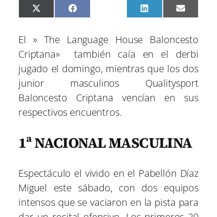
C
C
C
C
C
X
F
P
L
E
o
o
o
o
o
(
a
i
i
m
m
m
m
m
m
T
c
n
n
a
p
p
p
p
p
w
e
t
k
i
El » The Language House Baloncesto
a
a
a
a
a
i
b
e
e
l
r
r
r
r
r
t
o
r
d
Criptana» también caía en el derbi
t
t
t
t
t
t
o
e
I
i
i
i
i
i
e
k
s
n
jugado el domingo, mientras que los dos
r
r
r
r
r
r
t
e
e
e
e
e
)
junior masculinos Qualitysport
n
n
n
n
n
Baloncesto Criptana vencían en sus
respectivos encuentros.
1ª NACIONAL MASCULINA
Espectáculo el vivido en el Pabellón Díaz
Miguel este sábado, con dos equipos
intensos que se vaciaron en la pista para
dar un recital ofensivo. Los primeros 20