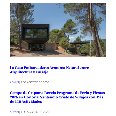
La Casa Embarcadero: Armonía Natural entre
Arquitectura y Paisaje
ADMIN
|
2 DE AGOSTO DE 2026
Campo de Criptana Revela Programa de Feria y Fiestas
2026 en Honor al Santísimo Cristo de Villajos con Más
de 110 Actividades
ADMIN
|
1 DE AGOSTO DE 2026