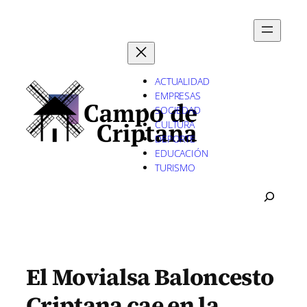
Saltar
al
contenido
ACTUALIDAD
EMPRESAS
SOCIEDAD
CULTURA
DEPORTE
EDUCACIÓN
TURISMO
B
U
S
C
A
R
El Movialsa Baloncesto
Criptana cae en la