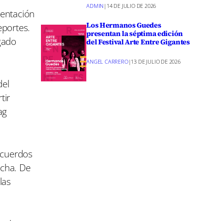
ADMIN
|
14 DE JULIO DE 2026
sentación
Los Hermanos Guedes
eportes.
presentan la séptima edición
gado
del Festival Arte Entre Gigantes
ANGEL CARRERO
|
13 DE JULIO DE 2026
del
tir
ag
ecuerdos
ncha. De
las