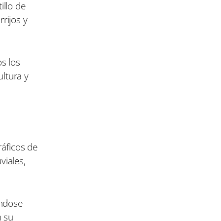
illo de
rijos y
s los
ltura y
ráficos de
viales,
éndose
n su