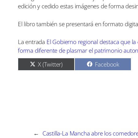
edición y cedido estas imágenes de forma desi
El libro también se presentará en formato digit
La entrada
El Gobierno regional destaca que la 
forma diferente de plasmar el patrimonio aut
C
C
X (Twitter)
Facebook
o
o
m
m
p
p
a
a
r
r
t
t
i
i
r
r
e
e
n
n
←
Castilla-La Mancha abre los comedor