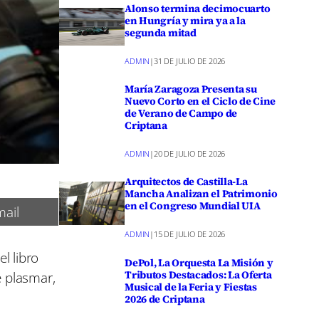
Alonso termina decimocuarto
en Hungría y mira ya a la
segunda mitad
ADMIN
|
31 DE JULIO DE 2026
María Zaragoza Presenta su
Nuevo Corto en el Ciclo de Cine
de Verano de Campo de
Criptana
ADMIN
|
20 DE JULIO DE 2026
Arquitectos de Castilla-La
Mancha Analizan el Patrimonio
en el Congreso Mundial UIA
ail
ADMIN
|
15 DE JULIO DE 2026
l libro
DePol, La Orquesta La Misión y
Tributos Destacados: La Oferta
e plasmar,
Musical de la Feria y Fiestas
2026 de Criptana