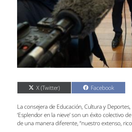
C
C
X (Twitter)
Facebook
o
o
m
m
p
p
La consejera de Educación, Cultura y Deportes, 
a
a
‘Esplendor en la nieve’ son un éxito colectivo 
r
r
t
t
de una manera diferente, “nuestro extenso, rico
i
i