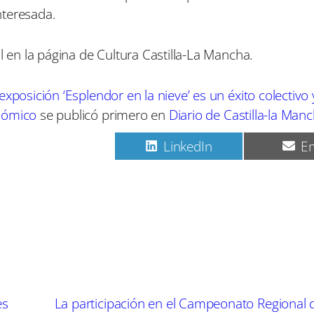
nteresada.
al en la página de Cultura Castilla-La Mancha.
exposición ‘Esplendor en la nieve’ es un éxito colectivo
onómico
se publicó primero en
Diario de Castilla-la Man
C
C
C
Pinterest
LinkedIn
Em
o
o
o
m
m
m
p
p
p
a
a
a
r
r
r
t
t
t
i
i
i
r
r
r
e
e
e
n
n
n
es
La participación en el Campeonato Regional 