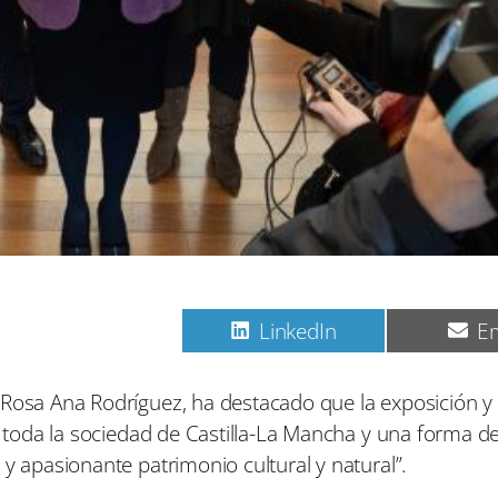
C
C
C
Pinterest
LinkedIn
Em
o
o
o
m
m
m
p
p
p
Rosa Ana Rodríguez, ha destacado que la exposición y e
a
a
a
de toda la sociedad de Castilla-La Mancha y una forma d
r
r
r
t
t
t
 y apasionante patrimonio cultural y natural”.
i
i
i