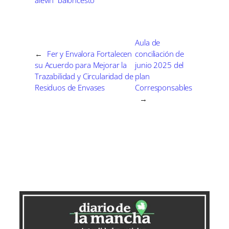
t
t
t
t
t
t
o
e
I
i
i
i
i
i
e
k
s
n
r
r
r
r
r
r
t
e
e
e
e
e
)
n
n
n
n
n
Aula de
←
Fer y Envalora Fortalecen
conciliación de
su Acuerdo para Mejorar la
junio 2025 del
Trazabilidad y Circularidad de
plan
Residuos de Envases
Corresponsables
→