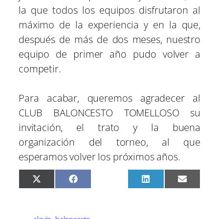
la que todos los equipos disfrutaron al
máximo de la experiencia y en la que,
después de más de dos meses, nuestro
equipo de primer año pudo volver a
competir.
Para acabar, queremos agradecer al
CLUB BALONCESTO TOMELLOSO su
invitación, el trato y la buena
organización del torneo, al que
esperamos volver los próximos años.
C
C
C
C
C
X
F
P
L
E
o
o
o
o
o
(
a
i
i
m
m
m
m
m
m
T
c
n
n
a
p
p
p
p
p
w
e
t
k
i
a
a
a
a
a
i
b
e
e
l
r
r
r
r
r
t
o
r
d
alevín
baloncesto