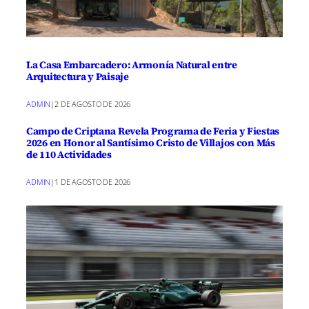
La Casa Embarcadero: Armonía Natural entre
Arquitectura y Paisaje
ADMIN
|
2 DE AGOSTO DE 2026
Campo de Criptana Revela Programa de Feria y Fiestas
2026 en Honor al Santísimo Cristo de Villajos con Más
de 110 Actividades
ADMIN
|
1 DE AGOSTO DE 2026