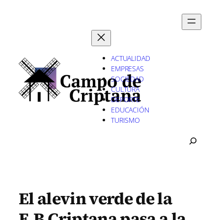
Saltar
al
contenido
ACTUALIDAD
EMPRESAS
SOCIEDAD
CULTURA
DEPORTE
EDUCACIÓN
TURISMO
B
U
S
C
A
R
El alevin verde de la
E.B.Criptana pasa a la