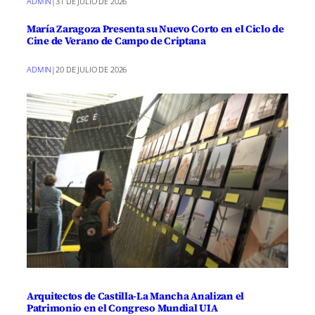
ADMIN
|
31 DE JULIO DE 2026
María Zaragoza Presenta su Nuevo Corto en el Ciclo de
Cine de Verano de Campo de Criptana
ADMIN
|
20 DE JULIO DE 2026
Arquitectos de Castilla-La Mancha Analizan el
Patrimonio en el Congreso Mundial UIA