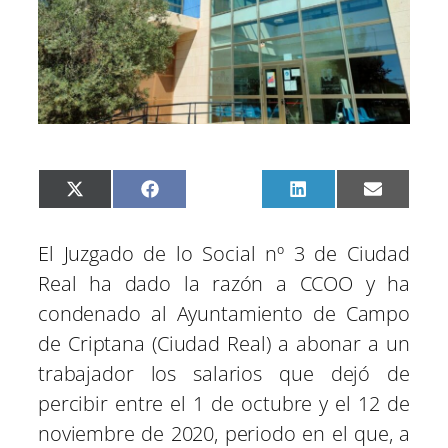
C
C
C
C
C
X
F
P
L
E
o
o
o
o
o
(
a
i
i
m
m
m
m
m
m
T
c
n
n
a
p
p
p
p
p
w
e
t
k
i
El Juzgado de lo Social nº 3 de Ciudad
a
a
a
a
a
i
b
e
e
l
r
r
r
r
r
t
o
r
d
Real ha dado la razón a CCOO y ha
t
t
t
t
t
t
o
e
I
i
i
i
i
i
e
k
s
n
condenado al Ayuntamiento de Campo
r
r
r
r
r
r
t
e
e
e
e
e
)
de Criptana (Ciudad Real) a abonar a un
n
n
n
n
n
trabajador los salarios que dejó de
percibir entre el 1 de octubre y el 12 de
noviembre de 2020, periodo en el que, a