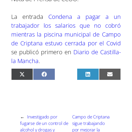
La entrada
Condena a pagar a un
trabajador los salarios que no cobró
mientras la piscina municipal de Campo
de Criptana estuvo cerrada por el Covid
se publicó primero en
Diario de Castilla-
la Mancha
.
C
C
C
C
C
X
F
P
L
E
o
o
o
o
o
(
a
i
i
m
m
m
m
m
m
T
c
n
n
a
p
p
p
p
p
w
e
t
k
i
a
a
a
a
a
i
b
e
e
l
r
r
r
r
r
t
o
r
d
t
t
t
t
t
t
o
e
I
i
i
i
i
i
e
k
s
n
r
r
r
r
r
r
t
e
e
e
e
e
)
←
Investigado por
Campo de Criptana
n
n
n
n
n
fugarse de un control de
sigue trabajando
alcohol y drogas y
por mejorar la