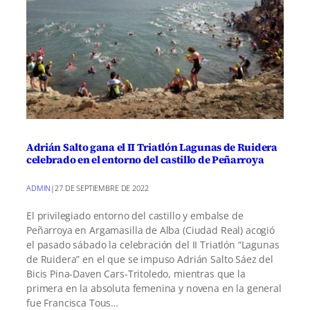
Adrián Salto gana el II Triatlón Lagunas de Ruidera
celebrado en el entorno del castillo de Peñarroya
ADMIN
|
27 DE SEPTIEMBRE DE 2022
El privilegiado entorno del castillo y embalse de
Peñarroya en Argamasilla de Alba (Ciudad Real) acogió
el pasado sábado la celebración del II Triatlón “Lagunas
de Ruidera” en el que se impuso Adrián Salto Sáez del
Bicis Pina-Daven Cars-Tritoledo, mientras que la
primera en la absoluta femenina y novena en la general
fue Francisca Tous…