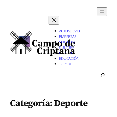
Saltar
al
contenido
ACTUALIDAD
EMPRESAS
SOCIEDAD
CULTURA
DEPORTE
EDUCACIÓN
TURISMO
B
U
S
C
A
Categoría:
Deporte
R