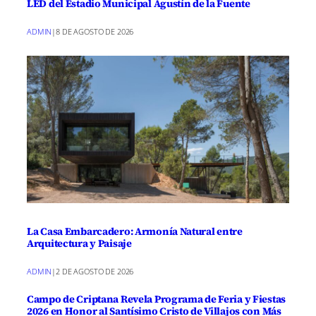
LED del Estadio Municipal Agustín de la Fuente
ADMIN
|
8 DE AGOSTO DE 2026
La Casa Embarcadero: Armonía Natural entre
Arquitectura y Paisaje
ADMIN
|
2 DE AGOSTO DE 2026
Campo de Criptana Revela Programa de Feria y Fiestas
2026 en Honor al Santísimo Cristo de Villajos con Más