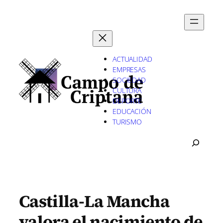
Saltar
al
contenido
ACTUALIDAD
EMPRESAS
SOCIEDAD
CULTURA
DEPORTE
EDUCACIÓN
TURISMO
B
U
S
C
A
R
Castilla-La Mancha
valora el nacimiento de