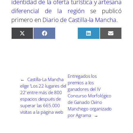
identidad de la oferta turística y artesana
diferencial de la región
se publicó
primero en
Diario de Castilla-la Mancha
.
C
C
C
C
C
X
F
P
L
E
o
o
o
o
o
(
a
i
i
m
m
m
m
m
m
T
c
n
n
a
p
p
p
p
p
w
e
t
k
i
a
a
a
a
a
i
b
e
e
l
r
r
r
r
r
t
o
r
d
t
t
t
t
t
t
o
e
I
i
i
i
i
i
e
k
s
n
r
r
r
r
r
r
t
e
e
e
e
e
)
Entregados los
←
Castilla-La Mancha
n
n
n
n
n
premios a los
elige ‘Los 22 lugares del
ganadores del IV
22’ entre más de 800
Concurso Morfológico
espacios después de
de Ganado Ovino
superar las 665.000
Manchego organizado
visitas a la página web
por Agrama
→