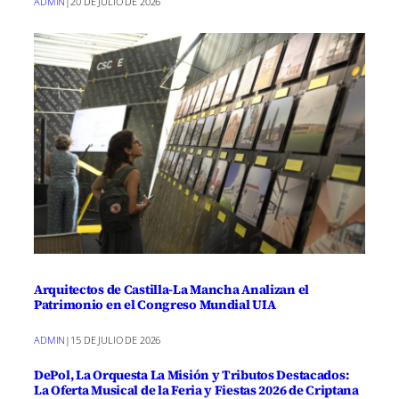
ADMIN
|
20 DE JULIO DE 2026
Arquitectos de Castilla-La Mancha Analizan el
Patrimonio en el Congreso Mundial UIA
ADMIN
|
15 DE JULIO DE 2026
DePol, La Orquesta La Misión y Tributos Destacados:
La Oferta Musical de la Feria y Fiestas 2026 de Criptana