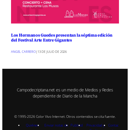
Los Hermanos Guedes presentan la séptima edición
del Festival Arte Entre Gigantes
ANGEL CARRERO
|
13 DE JULIO DE 2026
Campodecriptana.net es un medio de Medios y Redes
dependiente de Diario de la Mancha
© 1995-2026 Color Vivo Internet. Otros contenidos se cita fuente.
Quiénes
Enviar notas de
Publicid
Privacidad y
Contac