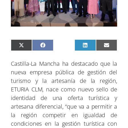
C
C
C
C
C
X
F
P
L
E
o
o
o
o
o
(
a
i
i
m
m
m
m
m
m
T
c
n
n
a
p
p
p
p
p
w
e
t
k
i
Castilla-La Mancha ha destacado que la
a
a
a
a
a
i
b
e
e
l
r
r
r
r
r
t
o
r
d
nueva empresa pública de gestión del
t
t
t
t
t
t
o
e
I
i
i
i
i
i
e
k
s
n
turismo y la artesanía de la región,
r
r
r
r
r
r
t
e
e
e
e
e
)
ETURIA CLM, nace como nuevo sello de
n
n
n
n
n
identidad de una oferta turística y
artesana diferencial, “que va a permitir a
la región competir en igualdad de
condiciones en la gestión turística con