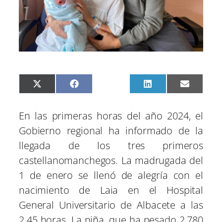
C
C
C
C
C
X
F
P
L
E
o
o
o
o
o
(
a
i
i
m
m
m
m
m
m
T
c
n
n
a
p
p
p
p
p
w
e
t
k
i
En las primeras horas del año 2024, el
a
a
a
a
a
i
b
e
e
l
r
r
r
r
r
t
o
r
d
Gobierno regional ha informado de la
t
t
t
t
t
t
o
e
I
i
i
i
i
i
e
k
s
n
llegada de los tres primeros
r
r
r
r
r
r
t
e
e
e
e
e
)
castellanomanchegos. La madrugada del
n
n
n
n
n
1 de enero se llenó de alegría con el
nacimiento de Laia en el Hospital
General Universitario de Albacete a las
2.45 horas. La niña, que ha pesado 2.780