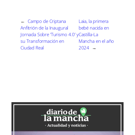
r
r
r
r
r
t
o
r
d
t
t
t
t
t
t
o
e
I
i
i
i
i
i
e
k
s
n
r
r
r
r
r
r
t
e
e
e
e
e
)
←
Campo de Criptana
Laia, la primera
n
n
n
n
n
Anfitrión de la Inaugural
bebé nacida en
Jornada Sobre ‘Turismo 4.0’ y
Castilla-La
su Transformación en
Mancha en el año
Ciudad Real
2024
→