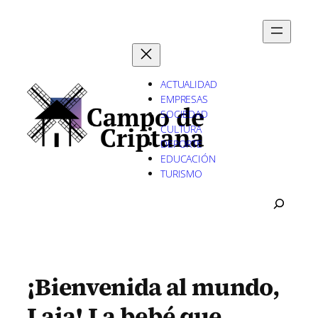
Saltar
al
contenido
ACTUALIDAD
EMPRESAS
SOCIEDAD
CULTURA
DEPORTE
EDUCACIÓN
TURISMO
B
U
S
C
A
R
¡Bienvenida al mundo,
Laia! La bebé que