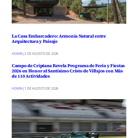
La Casa Embarcadero: Armonía Natural entre
Arquitectura y Paisaje
ADMIN
|
2 DE AGOSTO DE 2026
Campo de Criptana Revela Programa de Feria y Fiestas
2026 en Honor al Santísimo Cristo de Villajos con Más
de 110 Actividades
ADMIN
|
1 DE AGOSTO DE 2026