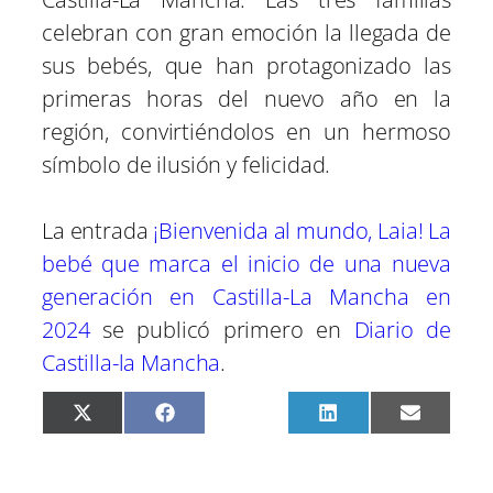
celebran con gran emoción la llegada de
sus bebés, que han protagonizado las
primeras horas del nuevo año en la
región, convirtiéndolos en un hermoso
símbolo de ilusión y felicidad.
La entrada
¡Bienvenida al mundo, Laia! La
bebé que marca el inicio de una nueva
generación en Castilla-La Mancha en
2024
se publicó primero en
Diario de
Castilla-la Mancha
.
C
C
C
C
C
X
F
P
L
E
o
o
o
o
o
(
a
i
i
m
m
m
m
m
m
T
c
n
n
a
p
p
p
p
p
w
e
t
k
i
a
a
a
a
a
i
b
e
e
l