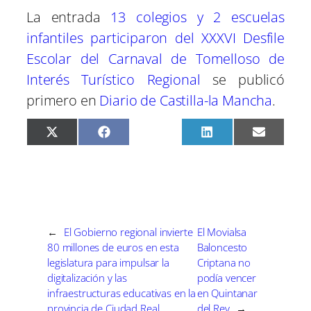
La entrada
13 colegios y 2 escuelas
infantiles participaron del XXXVI Desfile
Escolar del Carnaval de Tomelloso de
Interés Turístico Regional
se publicó
primero en
Diario de Castilla-la Mancha
.
C
C
C
C
C
X
F
P
L
E
o
o
o
o
o
(
a
i
i
m
m
m
m
m
m
T
c
n
n
a
p
p
p
p
p
w
e
t
k
i
a
a
a
a
a
i
b
e
e
l
r
r
r
r
r
t
o
r
d
t
t
t
t
t
t
o
e
I
i
i
i
i
i
e
k
s
n
r
r
r
r
r
r
t
e
e
e
e
e
)
←
El Gobierno regional invierte
El Movialsa
n
n
n
n
n
80 millones de euros en esta
Baloncesto
legislatura para impulsar la
Criptana no
digitalización y las
podía vencer
infraestructuras educativas en la
en Quintanar
provincia de Ciudad Real
del Rey
→