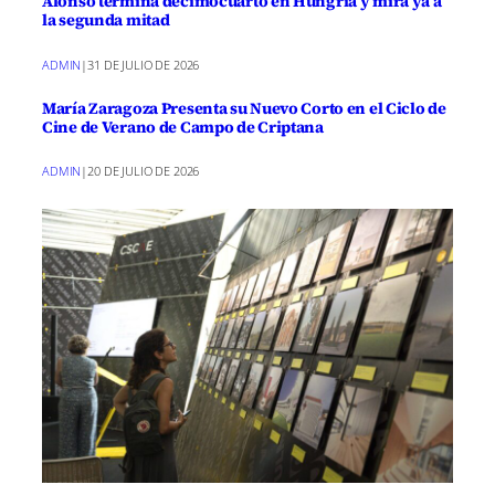
Alonso termina decimocuarto en Hungría y mira ya a
la segunda mitad
ADMIN
|
31 DE JULIO DE 2026
María Zaragoza Presenta su Nuevo Corto en el Ciclo de
Cine de Verano de Campo de Criptana
ADMIN
|
20 DE JULIO DE 2026