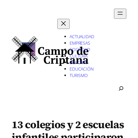
Saltar
al
contenido
ACTUALIDAD
EMPRESAS
SOCIEDAD
CULTURA
DEPORTE
EDUCACIÓN
TURISMO
B
U
S
C
A
R
13 colegios y 2 escuelas
infantiles participaron