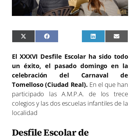
C
C
C
C
C
X
F
P
L
E
o
o
o
o
o
(
a
i
i
m
m
m
m
m
m
T
c
n
n
a
p
p
p
p
p
w
e
t
k
i
El XXXVI Desfile Escolar ha sido todo
a
a
a
a
a
i
b
e
e
l
r
r
r
r
r
t
o
r
d
un éxito, el pasado domingo en la
t
t
t
t
t
t
o
e
I
i
i
i
i
i
e
k
s
n
celebración del Carnaval de
r
r
r
r
r
r
t
e
e
e
e
e
)
Tomelloso (Ciudad Real).
En el que han
n
n
n
n
n
participado las A.M.P.A. de los trece
colegios y las dos escuelas infantiles de la
localidad
Desfile Escolar de