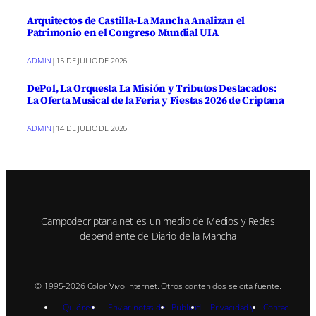
Arquitectos de Castilla-La Mancha Analizan el
Patrimonio en el Congreso Mundial UIA
ADMIN
|
15 DE JULIO DE 2026
DePol, La Orquesta La Misión y Tributos Destacados:
La Oferta Musical de la Feria y Fiestas 2026 de Criptana
ADMIN
|
14 DE JULIO DE 2026
Campodecriptana.net es un medio de Medios y Redes
dependiente de Diario de la Mancha
© 1995-2026 Color Vivo Internet. Otros contenidos se cita fuente.
Quiénes
Enviar notas de
Publicid
Privacidad y
Contac