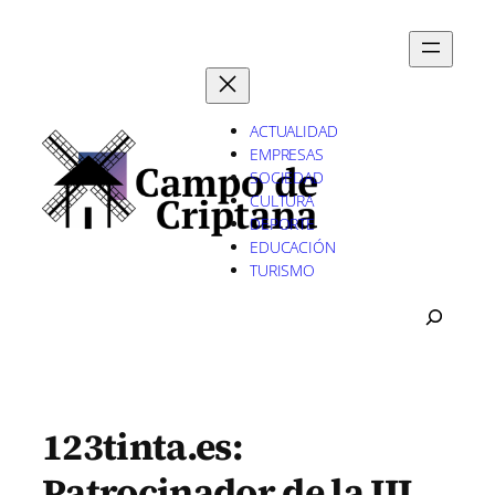
Saltar
al
contenido
ACTUALIDAD
EMPRESAS
SOCIEDAD
CULTURA
DEPORTE
EDUCACIÓN
TURISMO
B
U
S
C
A
R
123tinta.es:
Patrocinador de la III