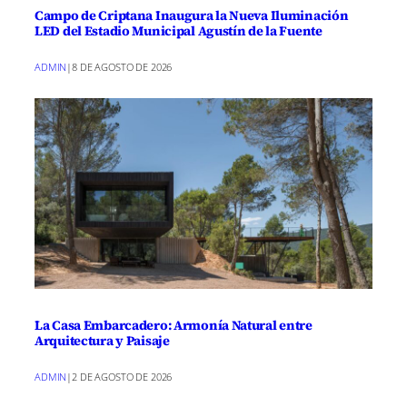
Campo de Criptana Inaugura la Nueva Iluminación
LED del Estadio Municipal Agustín de la Fuente
ADMIN
|
8 DE AGOSTO DE 2026
La Casa Embarcadero: Armonía Natural entre
Arquitectura y Paisaje
ADMIN
|
2 DE AGOSTO DE 2026