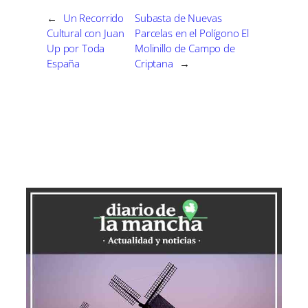
r
r
r
r
r
r
t
e
e
e
e
e
)
←
Un Recorrido
Subasta de Nuevas
n
n
n
n
n
Cultural con Juan
Parcelas en el Polígono El
Up por Toda
Molinillo de Campo de
España
Criptana
→