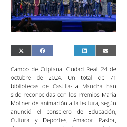
C
C
C
C
C
X
F
P
L
E
o
o
o
o
o
(
a
i
i
m
m
m
m
m
m
T
c
n
n
a
p
p
p
p
p
w
e
t
k
i
Campo de Criptana, Ciudad Real, 24 de
a
a
a
a
a
i
b
e
e
l
r
r
r
r
r
t
o
r
d
octubre de 2024. Un total de 71
t
t
t
t
t
t
o
e
I
i
i
i
i
i
e
k
s
n
bibliotecas de Castilla-La Mancha han
r
r
r
r
r
r
t
e
e
e
e
e
)
sido reconocidas con los Premios Maria
n
n
n
n
n
Moliner de animación a la lectura, según
anunció el consejero de Educación,
Cultura y Deportes, Amador Pastor,