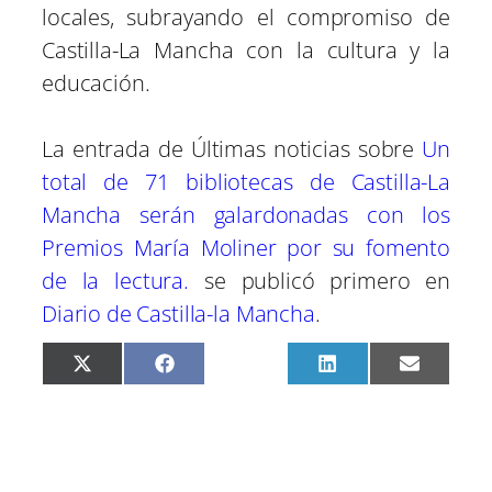
locales, subrayando el compromiso de
Castilla-La Mancha con la cultura y la
educación.
La entrada de Últimas noticias sobre
Un
total de 71 bibliotecas de Castilla-La
Mancha serán galardonadas con los
Premios María Moliner por su fomento
de la lectura.
se publicó primero en
Diario de Castilla-la Mancha
.
C
C
C
C
C
X
F
P
L
E
o
o
o
o
o
(
a
i
i
m
m
m
m
m
m
T
c
n
n
a
p
p
p
p
p
w
e
t
k
i
a
a
a
a
a
i
b
e
e
l
r
r
r
r
r
t
o
r
d
t
t
t
t
t
t
o
e
I
i
i
i
i
i
e
k
s
n