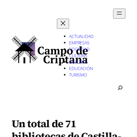
Saltar
al
contenido
ACTUALIDAD
EMPRESAS
SOCIEDAD
CULTURA
DEPORTE
EDUCACIÓN
TURISMO
B
U
S
C
A
R
Un total de 71
bibliotecas de Castilla-