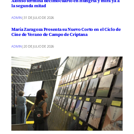
Alonso termina decimocuarto en Hungría y mira ya a
la segunda mitad
ADMIN
|
31 DE JULIO DE 2026
María Zaragoza Presenta su Nuevo Corto en el Ciclo de
Cine de Verano de Campo de Criptana
ADMIN
|
20 DE JULIO DE 2026