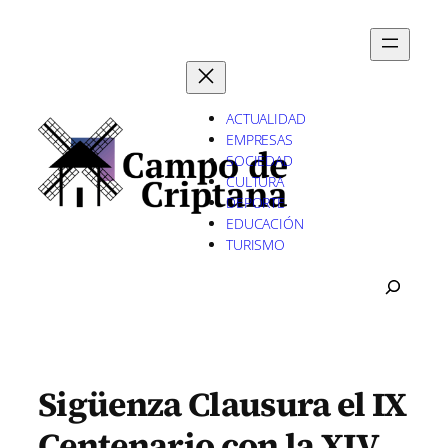
Saltar
al
contenido
ACTUALIDAD
EMPRESAS
SOCIEDAD
CULTURA
DEPORTE
EDUCACIÓN
TURISMO
B
U
S
C
A
R
Sigüenza Clausura el IX
Centenario con la XIV