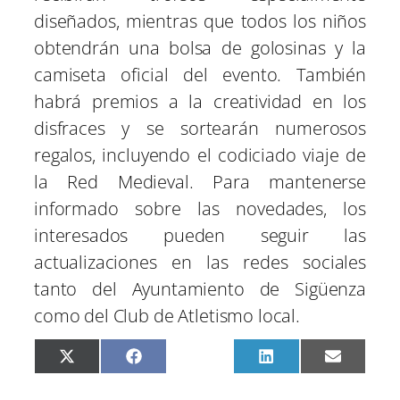
diseñados, mientras que todos los niños
obtendrán una bolsa de golosinas y la
camiseta oficial del evento. También
habrá premios a la creatividad en los
disfraces y se sortearán numerosos
regalos, incluyendo el codiciado viaje de
la Red Medieval. Para mantenerse
informado sobre las novedades, los
interesados pueden seguir las
actualizaciones en las redes sociales
tanto del Ayuntamiento de Sigüenza
como del Club de Atletismo local.
C
C
C
C
C
X
F
P
L
E
o
o
o
o
o
(
a
i
i
m
m
m
m
m
m
T
c
n
n
a