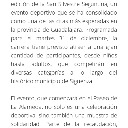
e
k
s
n
edición de la San Silvestre Seguntina, un
r
r
r
r
r
r
t
e
e
e
e
e
)
evento deportivo que se ha consolidado
n
n
n
n
n
como una de las citas más esperadas en
la provincia de Guadalajara. Programada
para el martes 31 de diciembre, la
carrera tiene previsto atraer a una gran
cantidad de participantes, desde niños
hasta adultos, que competirán en
diversas categorías a lo largo del
histórico municipio de Sigüenza.
El evento, que comenzará en el Paseo de
La Alameda, no solo es una celebración
deportiva, sino también una muestra de
solidaridad. Parte de la recaudación,