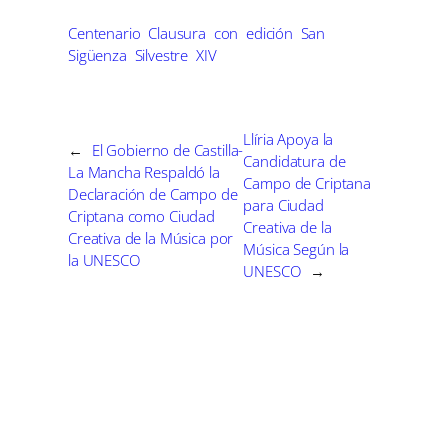
p
p
p
p
p
w
e
t
k
i
a
a
a
a
a
i
b
e
e
l
r
r
r
r
r
t
o
r
d
Centenario
Clausura
con
edición
San
t
t
t
t
t
t
o
e
I
Sigüenza
Silvestre
XIV
i
i
i
i
i
e
k
s
n
r
r
r
r
r
r
t
e
e
e
e
e
)
n
n
n
n
n
Llíria Apoya la
←
El Gobierno de Castilla-
Candidatura de
La Mancha Respaldó la
Campo de Criptana
Declaración de Campo de
para Ciudad
Criptana como Ciudad
Creativa de la
Creativa de la Música por
Música Según la
la UNESCO
UNESCO
→