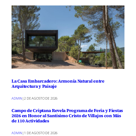
La Casa Embarcadero: Armonía Natural entre
Arquitectura y Paisaje
ADMIN
|
2 DE AGOSTO DE 2026
Campo de Criptana Revela Programa de Feria y Fiestas
2026 en Honor al Santísimo Cristo de Villajos con Más
de 110 Actividades
ADMIN
|
1 DE AGOSTO DE 2026