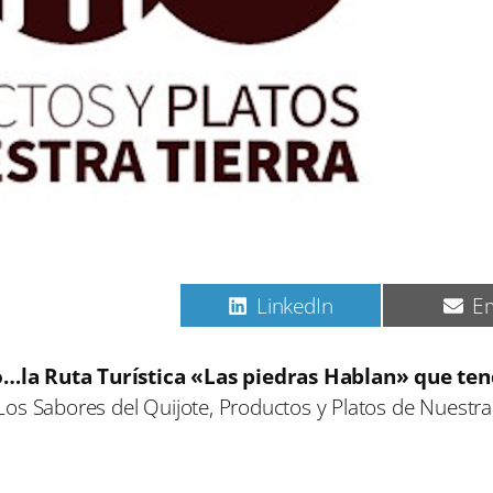
C
C
C
Pinterest
LinkedIn
Em
o
o
o
m
m
m
p
p
p
o…la Ruta Turística «Las piedras Hablan» que ten
a
a
a
s Sabores del Quijote, Productos y Platos de Nuestra 
r
r
r
t
t
t
i
i
i
r
r
r
e
e
e