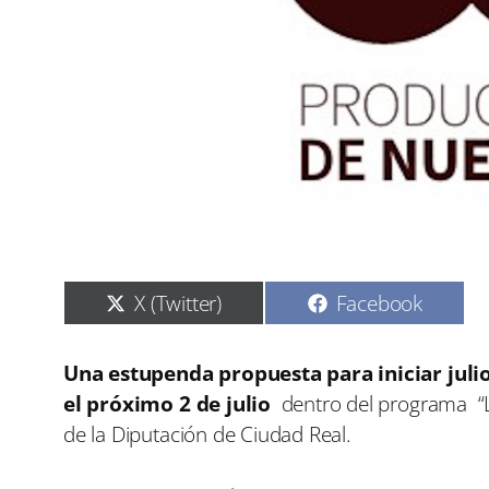
C
C
X (Twitter)
Facebook
o
o
m
m
p
p
Una estupenda propuesta para iniciar juli
a
a
el próximo 2 de julio
dentro del programa “Lo
r
r
t
t
de la Diputación de Ciudad Real.
i
i
r
r
e
e