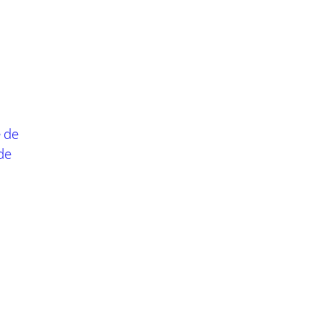
e de
de