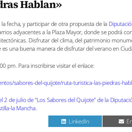
edras Hablan»
n
n
n
la fecha, y participar de otra propuesta de la
Diputació
barrios adyacentes a la Plaza Mayor, donde se podrá co
uitectónicas. Disfrutar del clima, del patrimonio monu
ue es una buena manera de disfrutar del verano en Ciud
 pm. Para inscribirse visitar el enlace:
entos/sabores-del-quijote/ruta-turistica-las-piedras-hab
l 2 de julio de “Los Sabores del Quijote” de la Diputaci
stilla-la Mancha
.
C
C
C
Pinterest
LinkedIn
Em
o
o
o