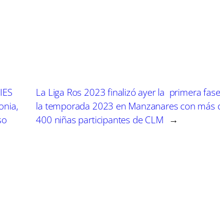
m
m
m
p
p
p
a
a
a
r
r
r
t
t
t
i
i
i
r
r
r
e
e
e
n
n
n
IES
La Liga Ros 2023 finalizó ayer la primera fas
onia,
la temporada 2023 en Manzanares con más 
so
400 niñas participantes de CLM
→