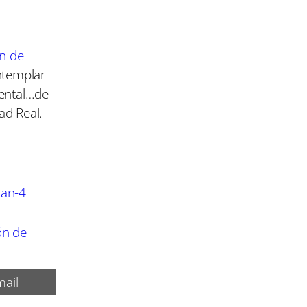
n de
ntemplar
mental…de
ad Real.
lan-4
ón de
ail