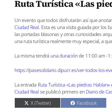
Ruta Turística «Las pi
n
n
Un evento que todos disfrutarán así que anotar 
Ciudad Real.
Esta es una visita guiada por los 
las portadas blasonas y otras curiosidades arq
una ruta turística realmente muy especial, a q
La misma tendrá
una duración
de 11:00 am -1:00
https://pasesolidario.dipucr.es/ver-todos-los-ev
La entrada
Ruta Turística «Las piedras Hablan» e
Ciudad Real
se publicó primero en
Diario de Ca
C
C
X (Twitter)
Facebook
o
o