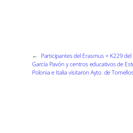
m
m
p
p
a
a
r
r
t
t
i
i
r
r
e
e
n
n
←
Participantes del Erasmus + K229 del 
García Pavón y centros educativos de Est
Polonia e Italia visitaron Ayto. de Tomello