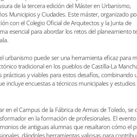
a
a
a
usura de la tercera edición del Máster en Urbanismo,
r
r
r
t
t
t
os Municipios y Ciudades. Este máster, organizado por
i
i
i
n con el Colegio Oficial de Arquitectos y la Junta de
r
r
r
e
e
e
a esencial para abordar los retos del planeamiento ter
n
n
n
ala.
el urbanismo puede ser una herramienta eficaz para mi
tónico tradicional en los pueblos de Castilla-La Manch
 prácticas y viables para estos desafíos, combinando u
e incluye encuestas a técnicos municipales y estudios 
ar en el Campus de la Fábrica de Armas de Toledo, se 
formador en la formación de profesionales. El evento
stimonios de antiguas alumnas que resaltaron cómo el
sionales, dándoles herramientas valiosas para contribui