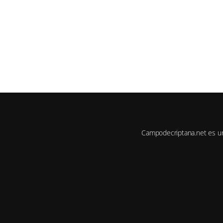
Campodecriptana.net es u