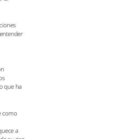
uciones
 entender
ón
os
lo que ha
ce como
quece a