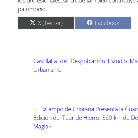
los profesionales, sino que también contribuye a
patrimonio.
C
C
X (Twitter)
Facebook
o
o
m
m
p
p
a
a
r
r
t
t
CastillaLa
del
Despoblación
Estudio
Ma
i
i
r
r
Urbanismo
e
e
n
n
←
«Campo de Criptana Presenta la Cuar
Edición del Tour de Hierro: 360 km de De
Magia»