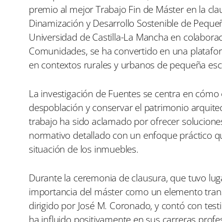
a
a
premio al mejor Trabajo Fin de Máster en la cla
r
r
t
t
Dinamización y Desarrollo Sostenible de Pequeñ
i
i
Universidad de Castilla-La Mancha en colaboració
r
r
e
e
Comunidades, se ha convertido en una plataform
n
n
en contextos rurales y urbanos de pequeña esc
La investigación de Fuentes se centra en cómo 
despoblación y conservar el patrimonio arquitec
trabajo ha sido aclamado por ofrecer soluciones
normativo detallado con un enfoque práctico qu
situación de los inmuebles.
Durante la ceremonia de clausura, que tuvo lug
importancia del máster como un elemento trans
dirigido por José M. Coronado, y contó con te
ha influido positivamente en sus carreras profe