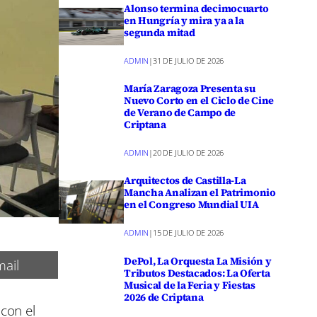
Alonso termina decimocuarto
en Hungría y mira ya a la
segunda mitad
ADMIN
|
31 DE JULIO DE 2026
María Zaragoza Presenta su
Nuevo Corto en el Ciclo de Cine
de Verano de Campo de
Criptana
ADMIN
|
20 DE JULIO DE 2026
Arquitectos de Castilla-La
Mancha Analizan el Patrimonio
en el Congreso Mundial UIA
ADMIN
|
15 DE JULIO DE 2026
DePol, La Orquesta La Misión y
ail
Tributos Destacados: La Oferta
Musical de la Feria y Fiestas
2026 de Criptana
con el