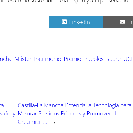
l desarrollo sostenible de la región y a la preservación
C
C
C
Pinterest
LinkedIn
Em
o
o
o
m
m
m
p
p
p
a
a
a
r
r
r
t
t
t
ncha
Máster
Patrimonio
Premio
Pueblos
sobre
UC
i
i
i
r
r
r
e
e
e
n
n
n
ta
Castilla-La Mancha Potencia la Tecnología para
safío y
Mejorar Servicios Públicos y Promover el
Crecimiento
→