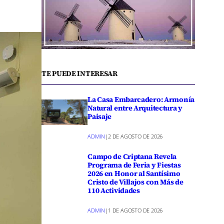
TE PUEDE INTERESAR
La Casa Embarcadero: Armonía
Natural entre Arquitectura y
Paisaje
ADMIN
|
2 DE AGOSTO DE 2026
Campo de Criptana Revela
Programa de Feria y Fiestas
2026 en Honor al Santísimo
Cristo de Villajos con Más de
110 Actividades
ADMIN
|
1 DE AGOSTO DE 2026