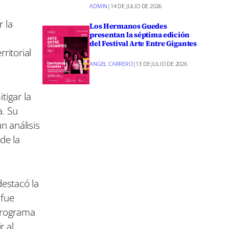
ADMIN
|
14 DE JULIO DE 2026
 la
Los Hermanos Guedes
presentan la séptima edición
del Festival Arte Entre Gigantes
ritorial
ANGEL CARRERO
|
13 DE JULIO DE 2026
tigar la
a. Su
n análisis
de la
destacó la
 fue
 programa
r al